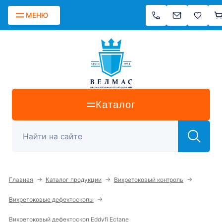
МЕНЮ
Каталог
→
→
→
Главная
Каталог продукции
Вихретоковый контроль
→
Вихретоковые дефектоскопы
Вихретоковый дефектоскоп Eddyfi Ectane