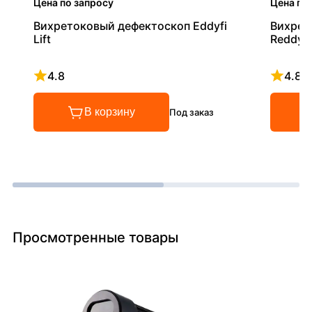
Цена по запросу
Цена по
Вихретоковый дефектоскоп Eddyfi
Вихрет
Lift
Reddy
4.8
4.8
Рейтинг 4.8 из 5
Рейтинг
В корзину
Под заказ
Просмотренные товары