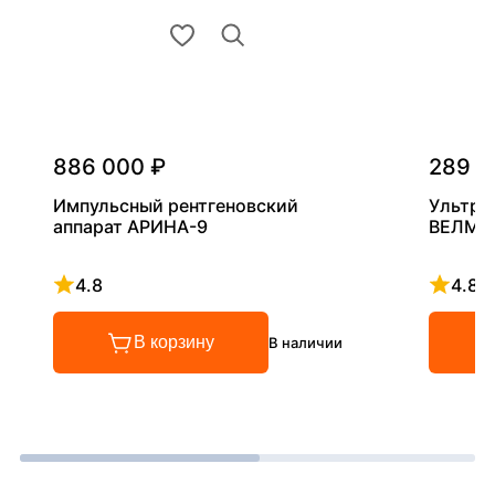
886 000 ₽
289 0
Импульсный рентгеновский
Ультра
аппарат АРИНА-9
ВЕЛМА
4.8
4.8
Рейтинг 4.8 из 5
Рейтинг
В корзину
В наличии