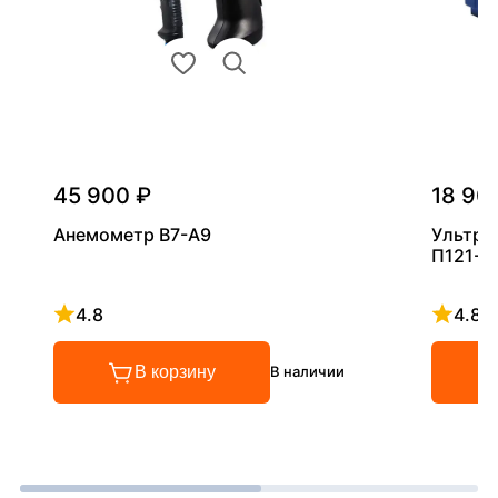
45 900 ₽
18 90
Анемометр В7-А9
Ультра
П121-5
4.8
4.8
Рейтинг 4.8 из 5
Рейтинг
В корзину
В наличии