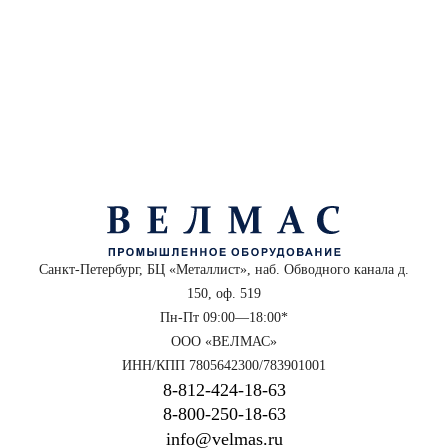
Санкт-Петербург, БЦ «Металлист», наб. Обводного канала д.
150, оф. 519
Пн-Пт 09:00—18:00*
ООО «ВЕЛМАС»
ИНН/КПП 7805642300/783901001
8‑812‑424‑18‑63
8‑800‑250‑18‑63
info@velmas.ru