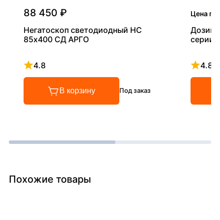
88 450 ₽
Цена по
Негатоскоп светодиодный НС
Дозиме
85х400 СД АРГО
серии 
4.8
4.8
Рейтинг 4.8 из 5
Рейтинг
В корзину
Под заказ
Похожие товары