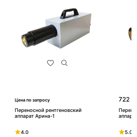
722 0
Цена по запросу
Переносной рентгеновский
Перено
аппарат Арина-1
аппара
4.0
5.0
Рейтинг 4 из 5
Рейтинг