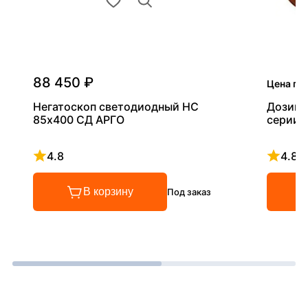
88 450 ₽
Цена по
Негатоскоп светодиодный НС
Дозиме
85х400 СД АРГО
серии 
4.8
4.8
Рейтинг 4.8 из 5
Рейтинг
В корзину
Под заказ