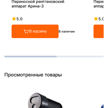
Переносной рентгеновский
Перено
аппарат Арина-3
аппара
5.0
5.0
Рейтинг 5 из 5
Рейтинг
В корзину
В наличии
Просмотренные товары