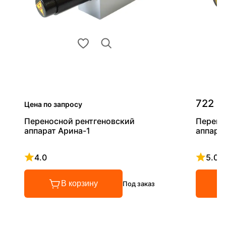
722 0
Цена по запросу
Переносной рентгеновский
Перено
аппарат Арина-1
аппара
4.0
5.0
Рейтинг 4 из 5
Рейтинг
В корзину
Под заказ