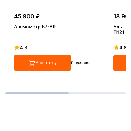
45 900 ₽
18 90
Анемометр В7-А9
Ультра
П121-5
4.8
4.8
Рейтинг 4.8 из 5
Рейтинг
В корзину
В наличии