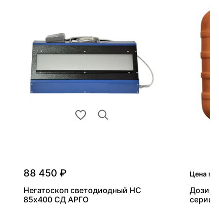
88 450 ₽
Цена по
Негатоскоп светодиодный НС
Дозиме
85х400 СД АРГО
серии 