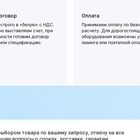
договор
Оплата
строго в «белую» с НДС.
Принимаем оплату по без
о выставляем счет, при
расчету. Для дорогостоящ
мости готовим договор
оборудования возможны у
 или спецификацию.
лизинга или поэтапной опл
а
выбором товара по вашему запросу, отвечу на все
щие вопросы о сроках, доставке, гарантии.