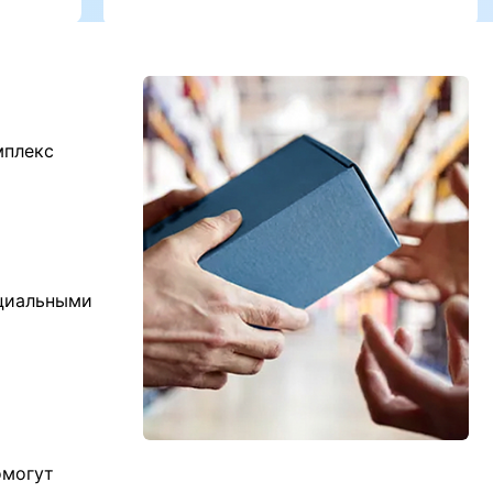
мплекс
ициальными
омогут