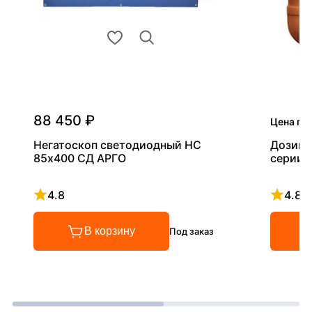
88 450 ₽
Цена по
Негатоскоп светодиодный НС
Дозиме
85х400 СД АРГО
серии 
4.8
4.8
Рейтинг 4.8 из 5
Рейтинг
В корзину
Под заказ