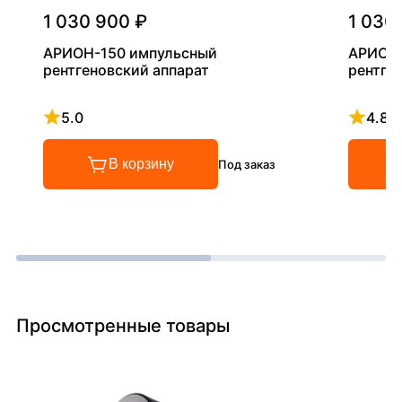
1 030 900 ₽
1 030
АРИОН-150 импульсный
АРИОН-
рентгеновский аппарат
рентге
5.0
4.8
Рейтинг 5 из 5
Рейтинг
В корзину
Под заказ
Просмотренные товары