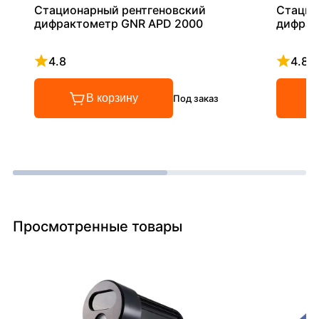
Стационарный рентгеновский
Стацио
дифрактометр GNR APD 2000
дифрак
4.8
4.8
Рейтинг 4.8 из 5
Рейтинг
В корзину
Под заказ
Просмотренные товары