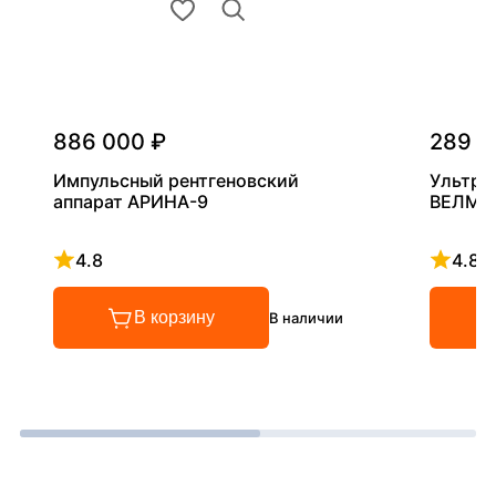
886 000 ₽
289 0
Импульсный рентгеновский
Ультра
аппарат АРИНА-9
ВЕЛМА
4.8
4.8
Рейтинг 4.8 из 5
Рейтинг
В корзину
В наличии