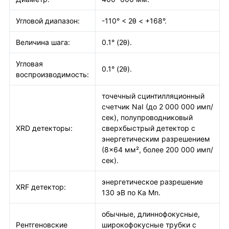
Угловой диапазон:
-110° < 2θ < +168°.
Величина шага:
0.1° (2θ).
Угловая
0.1° (2θ).
воспроизводимость:
точечный сцинтилляционный
счетчик NaI (до 2 000 000 имп/
сек), полупроводниковый
XRD детекторы:
сверхбыстрый детектор с
энергетическим разрешением
(8×64 мм², более 200 000 имп/
сек).
энергетическое разрешение
XRF детектор:
130 эВ по Кa Мn.
обычные, длиннофокусные,
Рентгеновские
широкофокусные трубки с