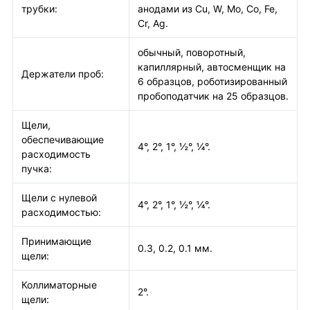
трубки:
анодами из Cu, W, Mo, Co, Fe,
Cr, Ag.
обычный, поворотный,
капиллярный, автосменщик на
Держатели проб:
6 образцов, роботизированный
пробоподатчик на 25 образцов.
Щели,
обеспечивающие
4°, 2°, 1°, ½°, ¼°.
расходимость
пучка:
Щели с нулевой
4°, 2°, 1°, ½°, ¼°.
расходимостью:
Принимающие
0.3, 0.2, 0.1 мм.
щели:
Коллиматорные
2°.
щели: