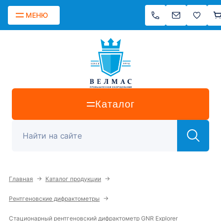
МЕНЮ
Каталог
→
→
Главная
Каталог продукции
→
Рентгеновские дифрактометры
Стационарный рентгеновский дифрактометр GNR Explorer