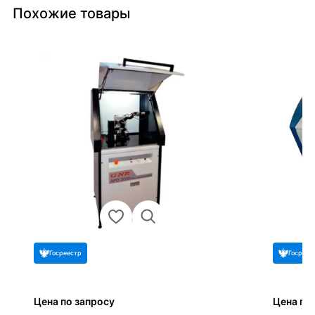
Похожие товары
Госреестр
Госреес
Цена по запросу
Цена по