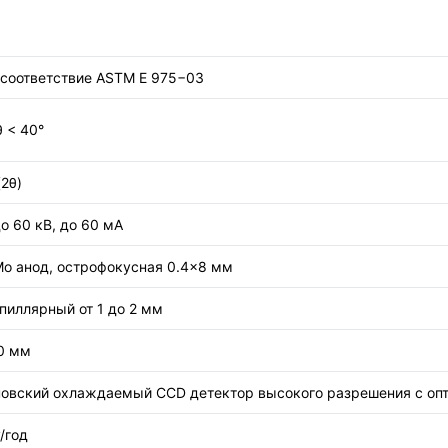
 соответствие ASTM E 975−03
θ < 40°
(2θ)
до 60 кВ, до 60 мА
 Mo анод, острофокусная 0.4×8 мм
пиллярный от 1 до 2 мм
0 мм
новский охлаждаемый CCD детектор высокого разрешения с опт
/год