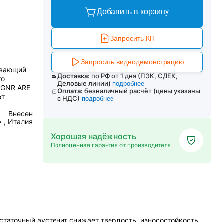
Добавить в корзину
Запросить КП
Запросить видеодемонстрацию
ивающий
Доставка:
по РФ от 1 дня (ПЭК, СДЕК,
го
Деловые линии)
подробнее
, GNR ARE
Оплата:
безналичный расчёт (цены указаны
ет
с НДС)
подробнее
Внесен
» , Италия
Хорошая надёжность
Полноценная гарантия от производителя
статочный аустенит снижает твердость, износостойкость,