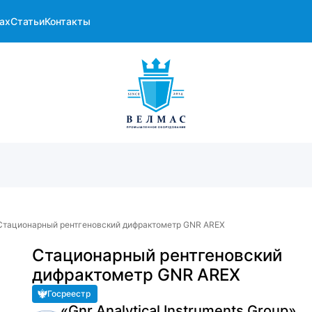
ах
Статьи
Контакты
Стационарный рентгеновский дифрактометр GNR AREX
Стационарный рентгеновский
дифрактометр GNR AREX
Госреестр
«Gnr Analytical Instruments Group» ,