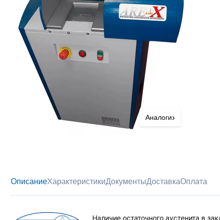
›
Аналоги
Описание
Характеристики
Документы
Доставка
Оплата
Наличие остаточного аустенита в за