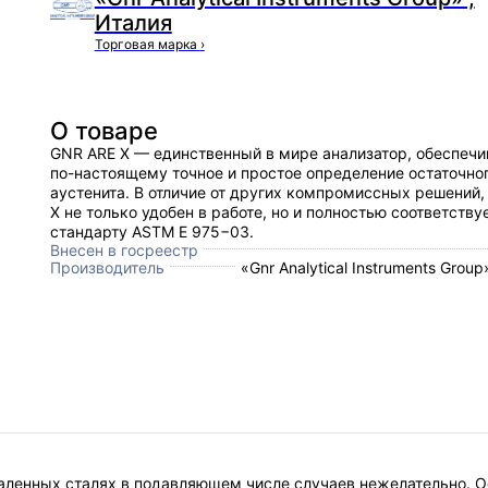
Италия
Торговая марка
›
О товаре
GNR ARE X — единственный в мире анализатор, обеспеч
по-настоящему точное и простое определение остаточно
аустенита. В отличие от других компромиссных решений
X не только удобен в работе, но и полностью соответству
стандарту ASTM E 975−03.
Внесен в госреестр
Производитель
«Gnr Analytical Instruments Group
каленных сталях в подавляющем числе случаев нежелательно. О