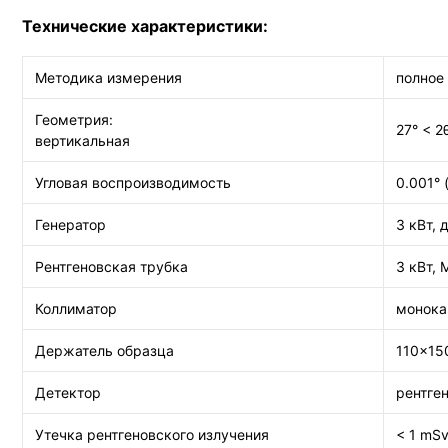
Технические характеристики:
Методика измерения
полное
Геометрия:
27° < 2
вертикальная
Угловая воспроизводимость
0.001° 
Генератор
3 кВт, 
Рентгеновская трубка
3 кВт,
Коллиматор
монока
Держатель образца
110×15
Детектор
рентге
Утечка рентгеновского излучения
< 1 mSv