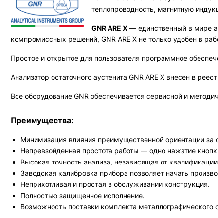
теплопроводность, магнитную индук
GNR ARE X
— единственный в мире ан
компромиссных решений, GNR ARE X не только удобен в рабо
Простое и открытое для пользователя программное обеспече
Анализатор остаточного аустенита GNR ARE X внесен в реес
Все оборудование GNR обеспечивается сервисной и методиче
Преимущества:
Минимизация влияния преимущественной ориентации за с
Непревзойденная простота работы — одно нажатие кнопки
Высокая точность анализа, независящая от квалификации
Заводская калибровка прибора позволяет начать произво
Неприхотливая и простая в обслуживании конструкция.
Полностью защищенное исполнение.
Возможность поставки комплекта металлографического о