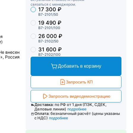
связаться с менеджером.
17 300 ₽
Торговые предложения
В7-2101/50
19 490 ₽
В7-2101/100
26 000 ₽
ия
В7-2102/50
т)
31 600 ₽
Не внесен
В7-2102/100
», Россия
Добавить в корзину
Запросить КП
Запросить видеодемонстрацию
Доставка:
по РФ от 1 дня (ПЭК, СДЕК,
Деловые линии)
подробнее
Оплата:
безналичный расчёт (цены указаны
с НДС)
подробнее