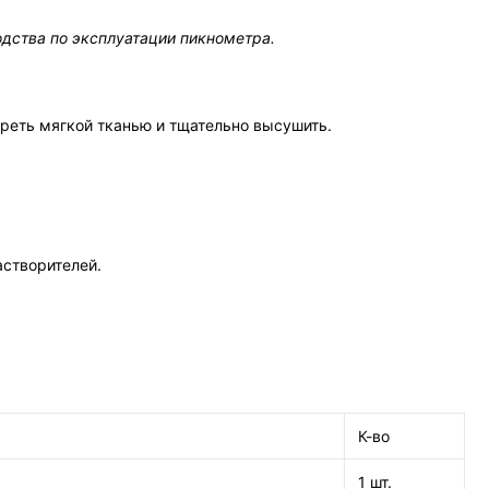
одства по эксплуатации пикнометра.
реть мягкой тканью и тщательно высушить.
астворителей.
К-во
1 шт.