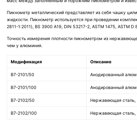
масс между заполненным и порожним пикнометром и извест
Пикнометр металлический представляет из себя чашку цил
жидкости. Пикнометр используется при проведении комплек
2811-1:2011), BS 3900 A19, DIN 53217-2, ASTM 1475, ASTM D 8
Точность измерения плотности пикнометром из нержавеющей
чем у алюминия.
Модификация
Описание
В7-2101/50
Анодированный алюми
В7-2101/100
Анодированный алюми
В7-2102/50
Нержавеющая сталь, 
В7-2102/100
Нержавеющая сталь, 