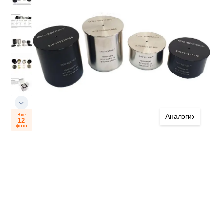
›
Все
Аналоги
12
фото