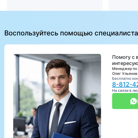
Воспользуйтесь помощью специалист
Помогу с 
интересую
Менеджер по
Олег Ульянов
Бесплатно ко
8-812-4
На связи в л