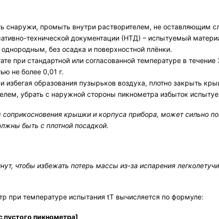
ь снаружи, промыть внутри растворителем, не оставляющим сл
мативно-технической документации (НТД) – испытуемый матери
однородным, без осадка и поверхностной плёнки.
е при стандартной или согласованной температуре в течение 
ю не более 0,01 г.
 и избегая образования пузырьков воздуха, плотно закрыть кры
лем, убрать с наружной стороны пикнометра избыток испытуем
оприкосновения крышки и корпуса прибора, может сильно повл
олжны быть с плотной посадкой.
ут, чтобы избежать потерь массы из-за испарения легколетучи
тр при температуре испытания tT вычисляется по формуле:
ес пустого пикнометра]