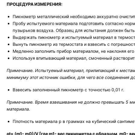
ПРОЦЕДУРА ИЗМЕРЕНИЯ:
Пикнометр металлический необходимо аккуратно очистит
Пробу испытуемого материала подготовить согласно нор
пузырьков воздуха. Образец для испытания должен быть 
Выдержать пикнометр и испытуемый материал в термостат
Вынуть пикнометр из термостата и взвесить с погрешность
Медленно заполнить прибор материалом, не наклоняя его
Используя впитывающий материал, смоченный растворите
Примечание. Испытуемый материал, прилипающий к местам с
минимуму этот источник ошибки, для чего все соединения д
Взвесить заполненный пикнометр с точностью 0,01 г.
Примечание. Время взвешивания не должно превышать 5 мин
материала.
Плотность материала p в граммах на кубический сантиме
ρ
t
= (m
1
- m
0
)/V [где m
1
- вес пикнометра с образцом, m
0
- в