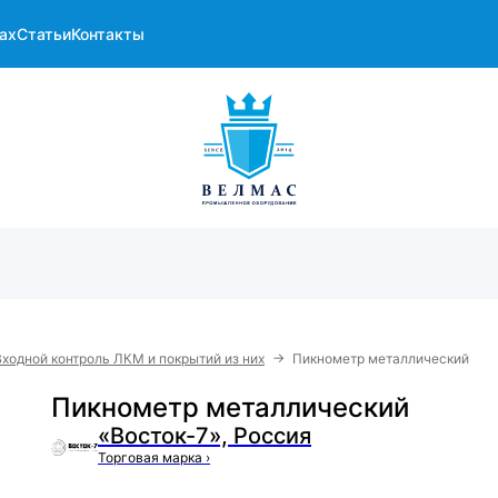
ах
Статьи
Контакты
→
Входной контроль ЛКМ и покрытий из них
Пикнометр металлический
Пикнометр металлический
«Восток-7», Россия
Торговая марка
›