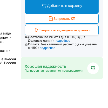
Добавить в корзину
Запросить КП
Запросить видеодемонстрацию
м виде
Доставка:
по РФ от 1 дня (ПЭК, СДЕК,
ярном и
Деловые линии)
подробнее
УФ-
Оплата:
безналичный расчёт (цены указаны
с НДС)
подробнее
ости и
Не внесен
". Россия
Хорошая надёжность
Полноценная гарантия от производителя