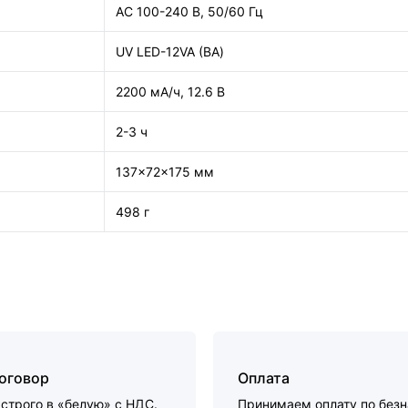
AC 100-240 В, 50/60 Гц
UV LED-12VA (ВА)
2200 мА/ч, 12.6 В
2-3 ч
137x72x175 мм
498 г
договор
Оплата
строго в «белую» с НДС.
Принимаем оплату по без