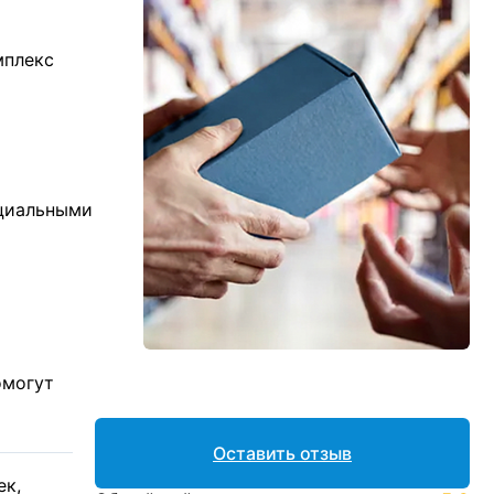
мплекс
ициальными
омогут
Оставить отзыв
ек,