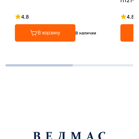
П121-5
4.8
4.8
Рейтинг 4.8 из 5
Рейтинг
В корзину
В наличии