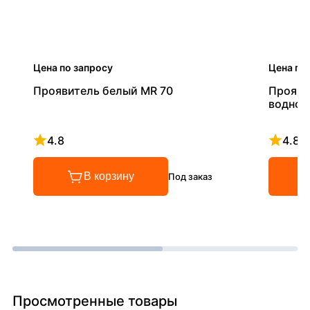
Цена по запросу
Цена по
Проявитель белый MR 70
Прояви
водной
4.8
4.8
Рейтинг 4.8 из 5
Рейтинг
В корзину
Под заказ
Просмотренные товары