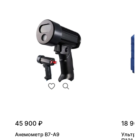
45 900 ₽
18 90
Анемометр В7-А9
Ультра