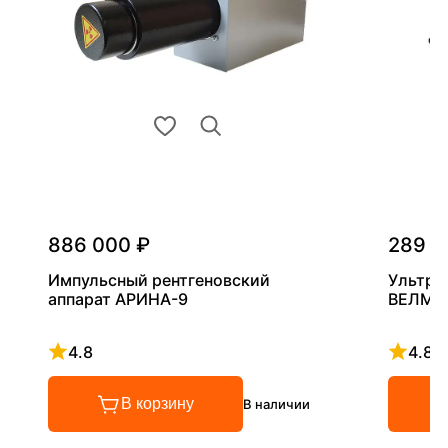
886 000 ₽
289 0
Импульсный рентгеновский
Ультра
аппарат АРИНА-9
ВЕЛМА
4.8
4.8
Рейтинг 4.8 из 5
Рейтинг
В корзину
В наличии