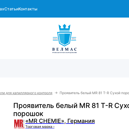
ах
Статьи
Контакты
→
ли для капиллярного контроля
Проявитель белый MR 81 T-R Сухой пор
Проявитель белый MR 81 T-R Сух
порошок
«MR CHEMIE», Германия
Торговая марка
›