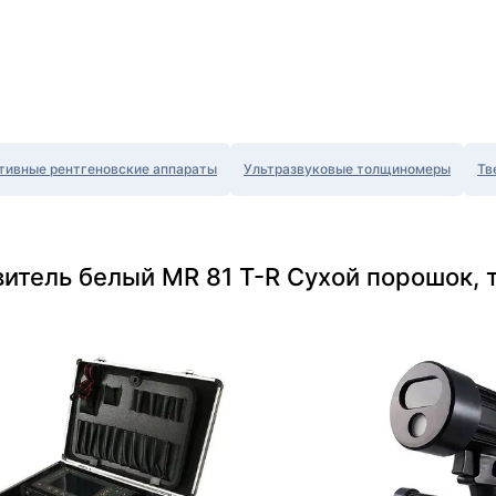
тивные рентгеновские аппараты
Ультразвуковые толщиномеры
Тв
итель белый MR 81 T-R Сухой порошок, 