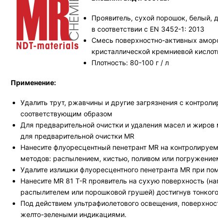
Проявитель, сухой порошок, белый,
в соответствии с EN 3452-1: 2013
Смесь поверхностно-активных аморф
кристаллической кремниевой кислот
Плотность: 80-100 г / л
Применение:
Удалить трут, ржавчины и другие загрязнения с контрол
соответствующим образом
Для предварительной очистки и удаления масел и жиров 
для предварительной очистки MR
Нанесите флуоресцентный пенетрант MR на контролируем
методов: распылением, кистью, поливом или погружение
Удалите излишки флуоресцентного пенетранта MR при по
Нанесите MR 81 T-R проявитель на сухую поверхность (н
распылителем или порошковой грушей) достигнув тонкого
Под действием ультрафиолетового освещения, поверхнос
желто-зелеными индикациями.