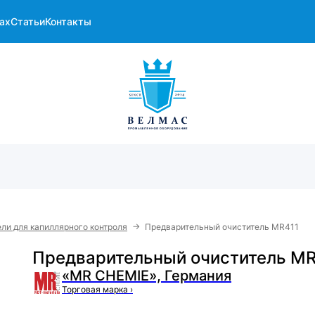
ах
Статьи
Контакты
→
ли для капиллярного контроля
Предварительный очиститель MR411
Предварительный очиститель MR
«MR CHEMIE», Германия
Торговая марка
›