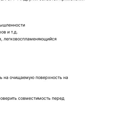
мышленности
в и т.д.
в, легковоспламеняющийся
ь на очищаемую поверхность на
роверить совместимость перед