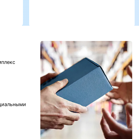
мплекс
ициальными