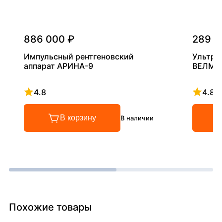
886 000 ₽
289 0
Импульсный рентгеновский
Ультра
аппарат АРИНА-9
ВЕЛМА
4.8
4.8
Рейтинг 4.8 из 5
Рейтинг
В корзину
В наличии
Похожие товары