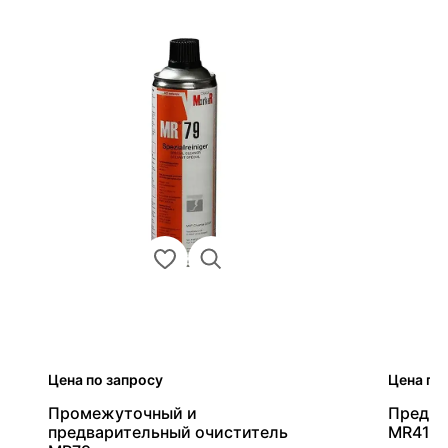
Цена по запросу
Цена по
Промежуточный и
Предва
предварительный очиститель
MR411