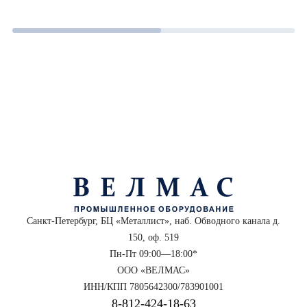
Санкт-Петербург, БЦ «Металлист», наб. Обводного канала д.
150, оф. 519
Пн-Пт 09:00—18:00*
ООО «ВЕЛМАС»
ИНН/КПП 7805642300/783901001
8‑812‑424‑18‑63