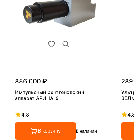
886 000 ₽
289 0
Импульсный рентгеновский
Ультра
аппарат АРИНА-9
ВЕЛМА
4.8
4.8
Рейтинг 4.8 из 5
Рейтинг
В корзину
В наличии