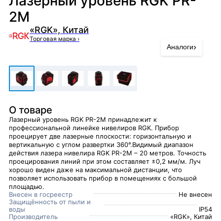
Лазерный уровень RGK PR-
2M
«RGK», Китай
Торговая марка
›
›
Аналоги
О товаре
Лазерный уровень RGK PR-2M принадлежит к
профессиональной линейке нивелиров RGK. Прибор
проецирует две лазерные плоскости: горизонтальную и
вертикальную с углом развертки 360°.Видимый диапазон
действия лазера нивелира RGK PR-2M – 20 метров. Точность
проецирования линий при этом составляет ±0,2 мм/м. Луч
хорошо виден даже на максимальной дистанции, что
позволяет использовать прибор в помещениях с большой
площадью.
Внесен в госреестр
Не внесен
Защищённость от пыли и
воды
IP54
Производитель
«RGK», Китай