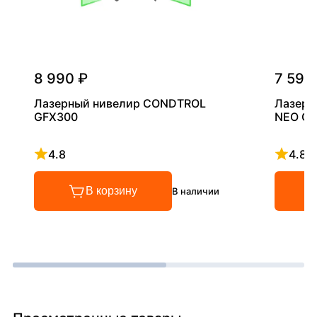
8 990 ₽
7 590
Лазерный нивелир CONDTROL
Лазерн
GFX300
NEO G2
4.8
4.8
Рейтинг 4.8 из 5
Рейтинг
В корзину
В наличии