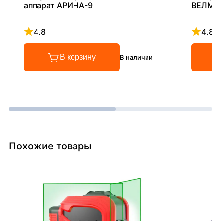
аппарат АРИНА-9
ВЕЛМА
4.8
4.8
Рейтинг 4.8 из 5
Рейтинг
В корзину
В наличии
Похожие товары