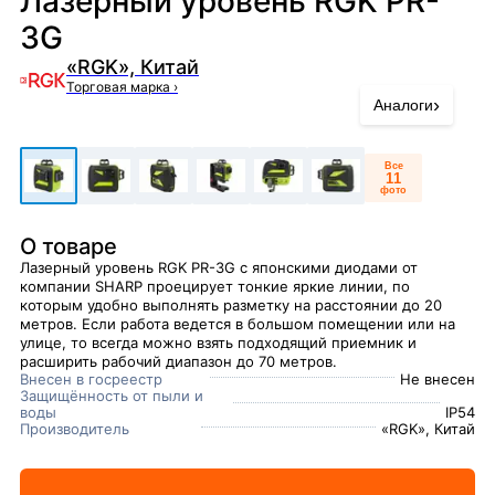
Лазерный уровень RGK PR-
3G
«RGK», Китай
Торговая марка
›
›
Аналоги
Все
11
фото
О товаре
Лазерный уровень RGK PR-3G с японскими диодами от
компании SHARP проецирует тонкие яркие линии, по
которым удобно выполнять разметку на расстоянии до 20
метров. Если работа ведется в большом помещении или на
улице, то всегда можно взять подходящий приемник и
расширить рабочий диапазон до 70 метров.
Внесен в госреестр
Не внесен
Защищённость от пыли и
воды
IP54
Производитель
«RGK», Китай