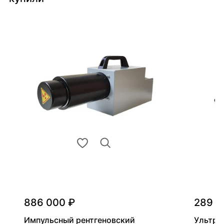
886 000 ₽
289 0
Импульсный рентгеновский
Ультра