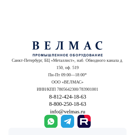
Санкт-Петербург, БЦ «Металлист», наб. Обводного канала д.
150, оф. 519
Пн-Пт 09:00—18:00*
ООО «ВЕЛМАС»
ИНН/КПП 7805642300/783901001
8‑812‑424‑18‑63
8‑800‑250‑18‑63
info@velmas.ru