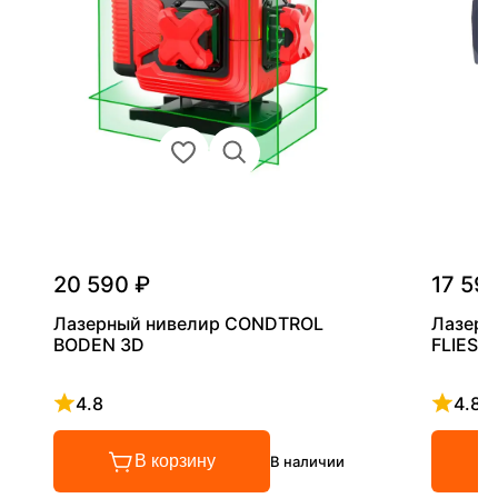
20 590 ₽
17 59
Лазерный нивелир CONDTROL
Лазерн
BODEN 3D
FLIESE
4.8
4.8
Рейтинг 4.8 из 5
Рейтинг
В корзину
В наличии