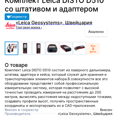
Комплект Leica DISTO D510
со штативом и адаптером
Госреестр
«Leica Geosystems», Швейцария
Торговая марка
›
›
Аналоги
Все
8
фото
О товаре
Комплект Leica DISTO D510 состоит из лазерного дальномера,
штатива, адаптера и кейса, который служит для хранения и
транспортировки элементов набора.В совокупности все это
оборудование представляет собой профессиональную
измерительную систему, которая позволяет с высокой
точностью проводить измерения на расстояниях до 200
метров, вычислять расстояния между недоступными точками,
создавать профили высот, получать пространственные
координаты и экспортировать их в CAD-приложения.
Внесен в госреестр
Внесен
Производитель
«Leica Geosystems», Швейцария