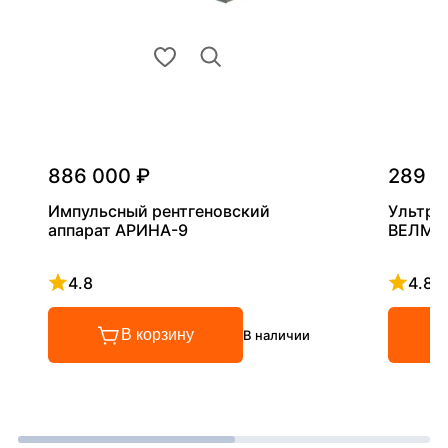
886 000 ₽
289 0
Импульсный рентгеновский
Ультра
аппарат АРИНА-9
ВЕЛМА
4.8
4.8
Рейтинг 4.8 из 5
Рейтинг
В корзину
В наличии