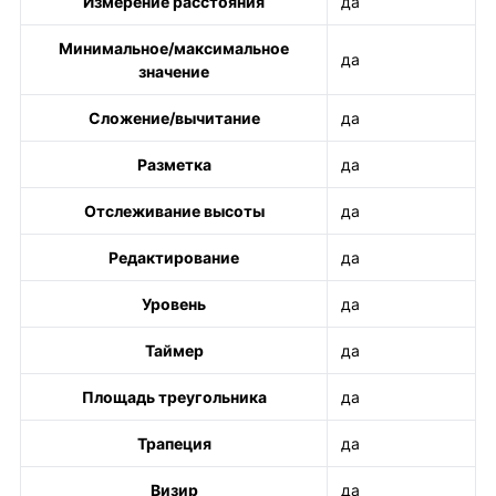
Измерение расстояния
да
Минимальное/максимальное
да
значение
Сложение/вычитание
да
Разметка
да
Отслеживание высоты
да
Редактирование
да
Уровень
да
Таймер
да
Площадь треугольника
да
Трапеция
да
Визир
да