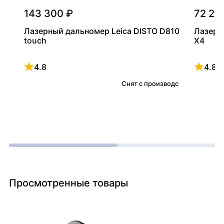
143 300 ₽
72 20
Лазерный дальномер Leica DISTO D810
Лазерн
touch
X4
4.8
4.8
Рейтинг 4.8 из 5
Рейтинг
Снят с производства
Просмотренные товары