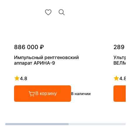
886 000 ₽
289 0
Импульсный рентгеновский
Ультра
аппарат АРИНА-9
ВЕЛМА
4.8
4.8
Рейтинг 4.8 из 5
Рейтинг
В корзину
В наличии