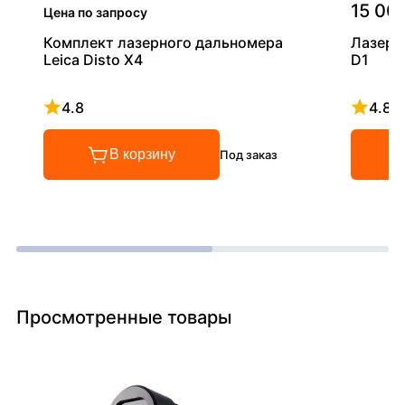
15 00
Цена по запросу
Комплект лазерного дальномера
Лазерн
Leica Disto X4
D1
4.8
4.8
Рейтинг 4.8 из 5
Рейтинг
В корзину
Под заказ
Просмотренные товары