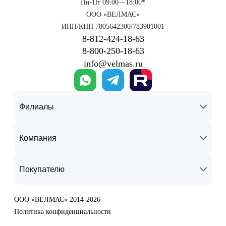
Пн-Пт 09:00—18:00*
ООО «ВЕЛМАС»
ИНН/КПП 7805642300/783901001
8‑812‑424‑18‑63
8‑800‑250‑18‑63
info@velmas.ru
Филиалы
Компания
Покупателю
ООО «ВЕЛМАС» 2014-2026
Политика конфиденциальности