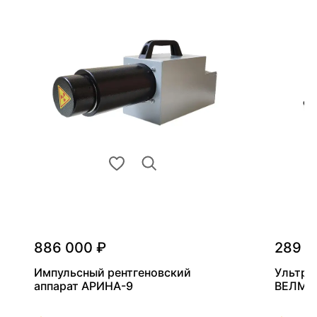
886 000 ₽
289 0
Импульсный рентгеновский
Ультра
аппарат АРИНА-9
ВЕЛМА