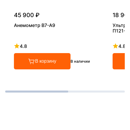
45 900 ₽
18 90
Анемометр В7-А9
Ультра
П121-5
4.8
4.8
Рейтинг 4.8 из 5
Рейтинг
В корзину
В наличии