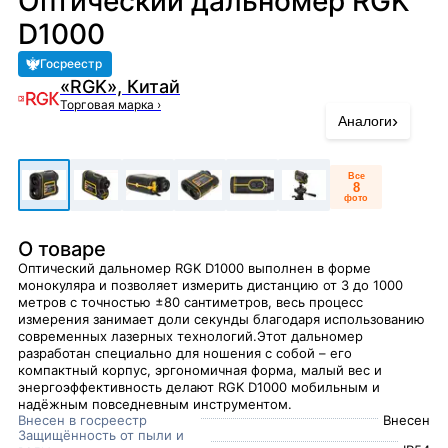
Оптический дальномер RGK
D1000
Госреестр
«RGK», Китай
Торговая марка
›
›
Аналоги
Все
8
фото
О товаре
Оптический дальномер RGK D1000 выполнен в форме
монокуляра и позволяет измерить дистанцию от 3 до 1000
метров с точностью ±80 сантиметров, весь процесс
измерения занимает доли секунды благодаря использованию
современных лазерных технологий.Этот дальномер
разработан специально для ношения с собой – его
компактный корпус, эргономичная форма, малый вес и
энергоэффективность делают RGK D1000 мобильным и
надёжным повседневным инструментом.
Внесен в госреестр
Внесен
Защищённость от пыли и