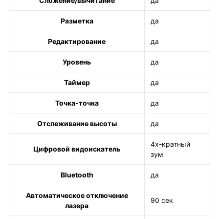
Сложение/вычитание
да
Разметка
да
Редактирование
да
Уровень
да
Таймер
да
Точка-точка
да
Отслеживание высоты
да
4х-кратный
Цифровой видоискатель
зум
Bluetooth
да
Автоматическое отключение
90 сек
лазера