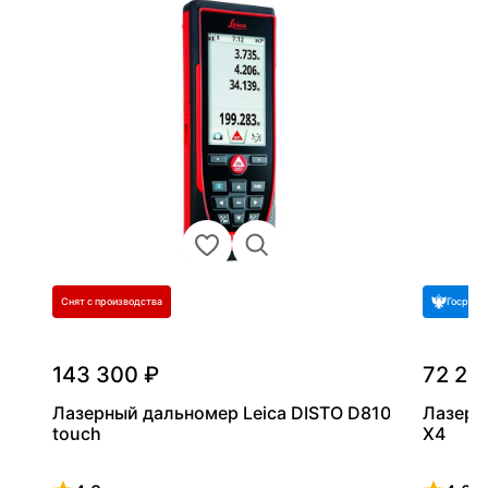
Снят с производства
Госреес
143 300 ₽
72 20
Лазерный дальномер Leica DISTO D810
Лазерн
touch
X4