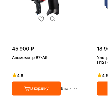
45 900 ₽
18 90
Анемометр В7-А9
Ультра
П121-5
4.8
4.8
Рейтинг 4.8 из 5
Рейтинг
В корзину
В наличии