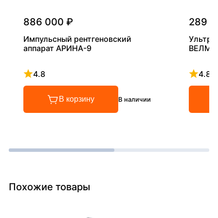
886 000 ₽
289 0
Импульсный рентгеновский
Ультра
аппарат АРИНА-9
ВЕЛМА
4.8
4.8
Рейтинг 4.8 из 5
Рейтинг
В корзину
В наличии
Похожие товары