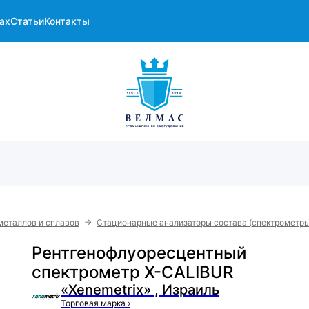
ах
Статьи
Контакты
→
металлов и сплавов
Стационарные анализаторы состава (спектрометры
Рентгенофлуоресцентный
спектрометр X-CALIBUR
«Xenemetrix» , Израиль
Торговая марка
›