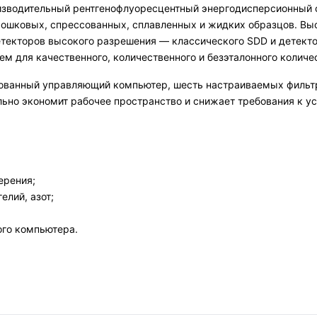
водительный рентгенофлуоресцентный энергодисперсионный с
рошковых, спрессованных, сплавленных и жидких образцов. Выс
текторов высокого разрешения — классического SDD и детекто
 для качественного, количественного и безэталонного колич
рованный управляющий компьютер, шесть настраиваемых фильт
льно экономит рабочее пространство и снижает требования к ус
ерения;
елий, азот;
го компьютера.