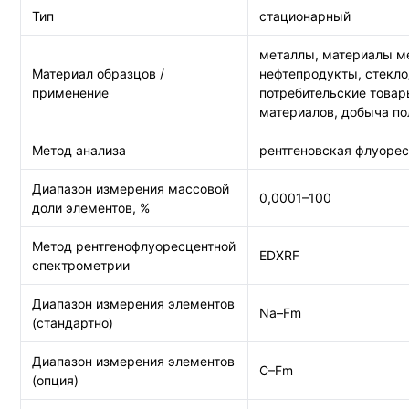
Тип
стационарный
металлы, материалы ме
Материал образцов /
нефтепродукты, стекло
применение
потребительские товар
материалов, добыча п
Метод анализа
рентгеновская флуоре
Диапазон измерения массовой
0,0001–100
доли элементов, %
Метод рентгенофлуоресцентной
EDXRF
спектрометрии
Диапазон измерения элементов
Na–Fm
(стандартно)
Диапазон измерения элементов
C–Fm
(опция)