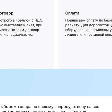
договор
Оплата
строго в «белую» с НДС.
Принимаем оплату по без
о выставляем счет, при
расчету. Для дорогостоящ
мости готовим договор
оборудования возможны у
 или спецификацию.
лизинга или поэтапной опл
а
выбором товара по вашему запросу, отвечу на все
щие вопросы о сроках, доставке, гарантии.