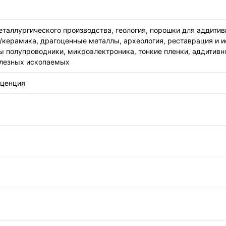
таллургического производства, геология, порошки для аддитивн
/керамика, драгоценные металлы, археология, реставрация и и
ы полупроводники, микроэлектроника, тонкие пленки, аддитивн
олезных ископаемых
сценция