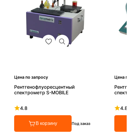
Цена по запросу
Цена по
Рентгенофлуоресцентный
Рентге
спектрометр S-MOBILE
спектр
4.8
4.8
Рейтинг 4.8 из 5
Рейтинг
В корзину
Под заказ