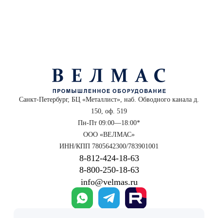
Санкт-Петербург, БЦ «Металлист», наб. Обводного канала д.
150, оф. 519
Пн-Пт 09:00—18:00*
ООО «ВЕЛМАС»
ИНН/КПП 7805642300/783901001
8‑812‑424‑18‑63
8‑800‑250‑18‑63
info@velmas.ru