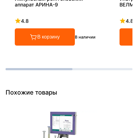
аппарат АРИНА-9
ВЕЛМА
4.8
4.8
Рейтинг 4.8 из 5
Рейтинг
В корзину
В наличии
Похожие товары