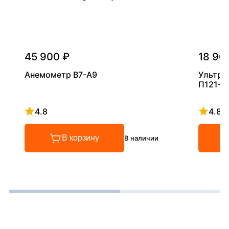
45 900 ₽
18 90
Анемометр В7-А9
Ультра
П121-5
4.8
4.8
Рейтинг 4.8 из 5
Рейтинг
В корзину
В наличии