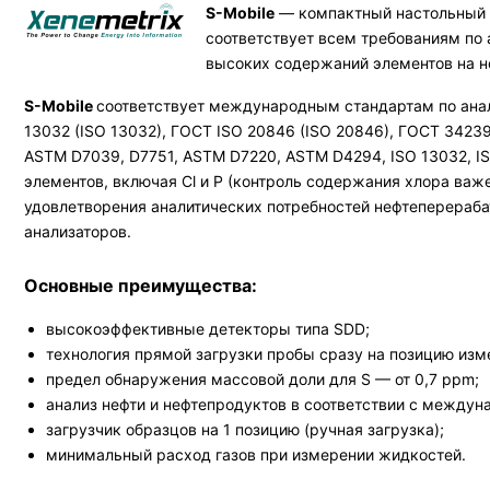
S-Mobile
— компактный настольный 
соответствует всем требованиям по 
высоких содержаний элементов на н
S-Mobile
соответствует международным стандартам по анали
13032 (ISO 13032), ГОСТ ISO 20846 (ISO 20846), ГОСТ 34239
ASTM D7039, D7751, ASTM D7220, ASTM D4294, ISO 13032, ISO
элементов, включая Cl и P (контроль содержания хлора важ
удовлетворения аналитических потребностей нефтеперераба
анализаторов.
Основные преимущества:
высокоэффективные детекторы типа SDD;
технология прямой загрузки пробы сразу на позицию изм
предел обнаружения массовой доли для S — от 0,7 ppm;
анализ нефти и нефтепродуктов в соответствии с между
загрузчик образцов на 1 позицию (ручная загрузка);
минимальный расход газов при измерении жидкостей.