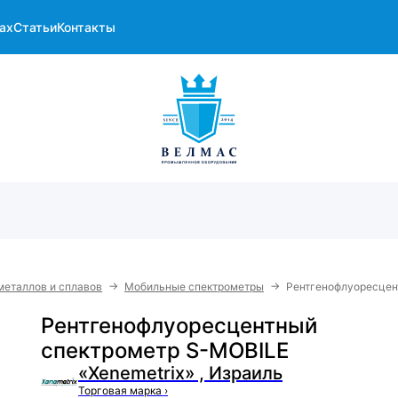
ах
Статьи
Контакты
→
→
металлов и сплавов
Мобильные спектрометры
Рентгенофлуоресцен
Рентгенофлуоресцентный
спектрометр S-MOBILE
«Xenemetrix» , Израиль
Торговая марка
›