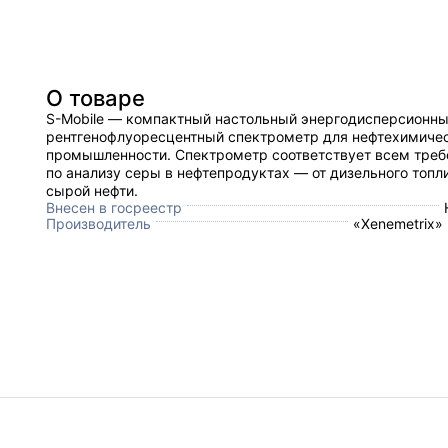
О товаре
S-Mobile — компактный настольный энергодисперсионн
рентгенофлуоресцентный спектрометр для нефтехимиче
промышленности. Спектрометр соответствует всем тре
по анализу серы в нефтепродуктах — от дизельного топл
сырой нефти.
Внесен в госреестр
Производитель
«Xenemetrix»