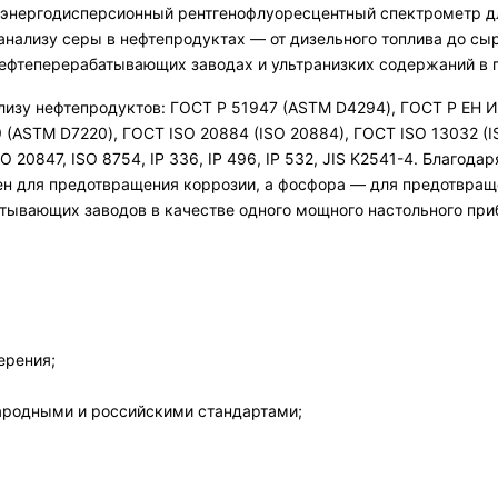
энергодисперсионный рентгенофлуоресцентный спектрометр д
анализу серы в нефтепродуктах — от дизельного топлива до сы
ефтеперерабатывающих заводах и ультранизких содержаний в 
зу нефтепродуктов: ГОСТ Р 51947 (ASTM D4294), ГОСТ Р ЕН ИС
 (ASTM D7220), ГОСТ ISO 20884 (ISO 20884), ГОСТ ISO 13032 (I
 20847, ISO 8754, IP 336, IP 496, IP 532, JIS K2541-4. Благо
ен для предотвращения коррозии, а фосфора — для предотвраще
тывающих заводов в качестве одного мощного настольного при
ерения;
народными и российскими стандартами;