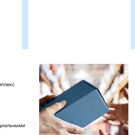
мплекс
ициальными