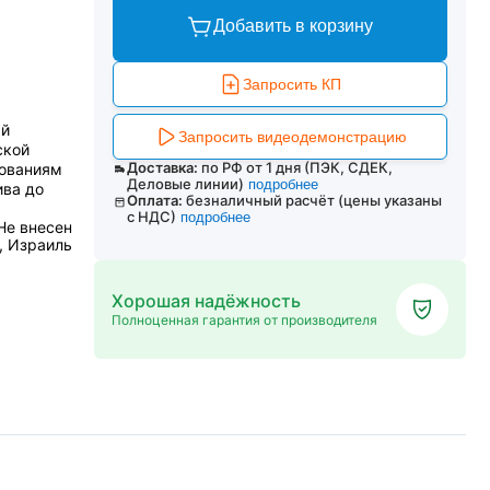
Добавить в корзину
Запросить КП
ый
Запросить видеодемонстрацию
ской
Доставка:
по РФ от 1 дня (ПЭК, СДЕК,
бованиям
Деловые линии)
подробнее
ива до
Оплата:
безналичный расчёт (цены указаны
с НДС)
подробнее
Не внесен
 , Израиль
Хорошая надёжность
Полноценная гарантия от производителя