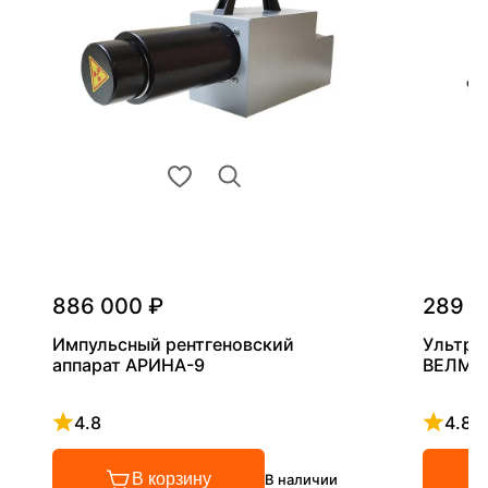
886 000 ₽
289 0
Импульсный рентгеновский
Ультра
аппарат АРИНА-9
ВЕЛМА
4.8
4.8
Рейтинг 4.8 из 5
Рейтинг
В корзину
В наличии