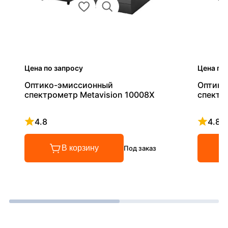
Цена по запросу
Цена по
Оптико-эмиссионный
Оптико
спектрометр Metavision 10008X
спектр
4.8
4.8
Рейтинг 4.8 из 5
Рейтинг
В корзину
Под заказ