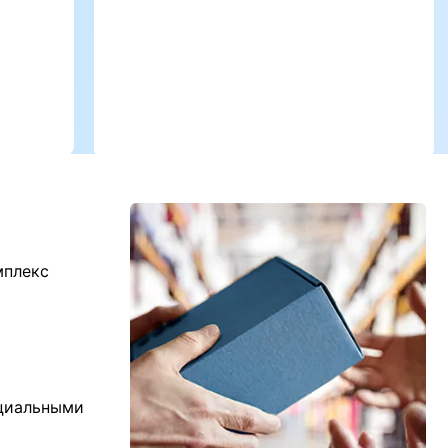
мплекс
ициальными