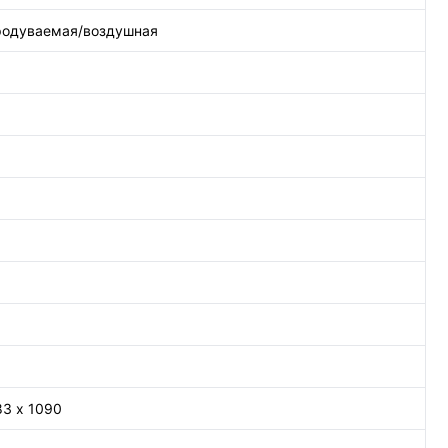
родуваемая/воздушная
83 х 1090