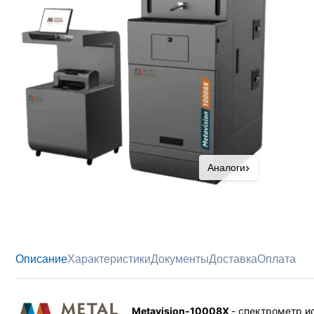
›
Аналоги
Описание
Характеристики
Документы
Доставка
Оплата
Metavision-10008X
- спектрометр и