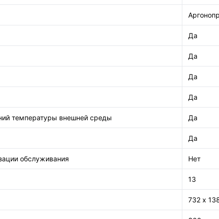
Аргоноп
Да
Да
Да
Да
ний температуры внешней среды
Да
Да
изации обслуживания
Нет
13
732 х 13