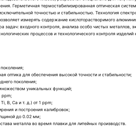
ения. Герметичная термостабилизированная оптическая система
 с исключительной точностью и стабильностью. Технология спек
позволяет измерять содержание кислоторастворимого алюминия
 задач: входного контроля, анализа особо чистых металлов, э
хнологических процессов и технологического контроля изделий 
поколения;
я оптика для обеспечения высокой точности и стабильности;
днего поколения;
 множеством уникальных функций;
1 ppm;
 B, Ca и т. д.) от 1 ppm;
ирения и построения калибровок;
лщиной до 0.02 мм;
тава металла во время плавки для литейных производств.