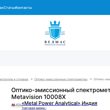
ах
Статьи
Контакты
→
→
металлов и сплавов
Оптико-эмиссионные спектрометры
Оптико-эми
Оптико-эмиссионный спектроме
Metavision 10008X
«Metal Power Analytical»,Индия
Торговая марка
›