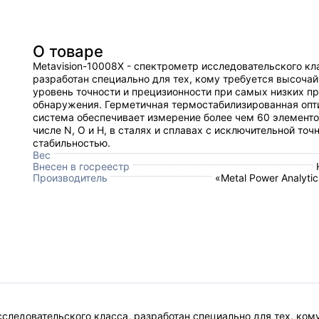
О товаре
​Metavision-10008X - спектрометр исследовательского кл
разработан специально для тех, кому требуется высоча
уровень точности и прецизионности при самых низких п
обнаружения. Герметичная термостабилизированная опт
система обеспечивает измерение более чем 60 элементо
числе N, O и H, в сталях и сплавах с исключительной точ
стабильностью.
Вес
Внесен в госреестр
Производитель
«Metal Power Analyti
сследовательского класса, разработан специально для тех, ко