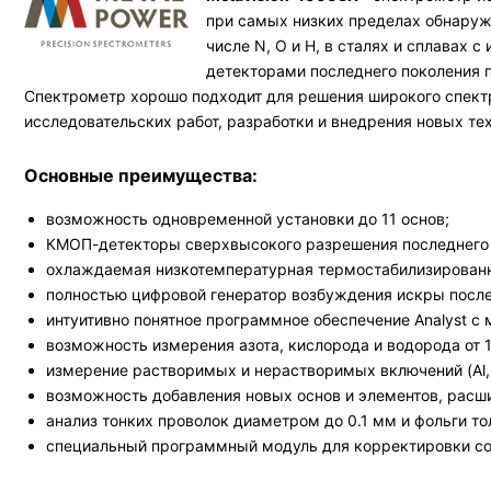
при самых низких пределах обнаруж
числе N, O и H, в сталях и сплавах
детекторами последнего поколения 
Спектрометр хорошо подходит для решения широкого спектра
исследовательских работ, разработки и внедрения новых те
Основные преимущества:
возможность одновременной установки до 11 основ;
КМОП-детекторы сверхвысокого разрешения последнего 
охлаждаемая низкотемпературная термостабилизированна
полностью цифровой генератор возбуждения искры после
интуитивно понятное программное обеспечение Analyst c
возможность измерения азота, кислорода и водорода от 
измерение растворимых и нерастворимых включений (Al, Ti,
возможность добавления новых основ и элементов, расш
анализ тонких проволок диаметром до 0.1 мм и фольги то
специальный программный модуль для корректировки сос