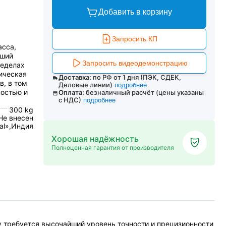
Добавить в корзину
Запросить КП
асса,
йший
Запросить видеодемонстрацию
ределах
ическая
Доставка:
по РФ от 1 дня (ПЭК, СДЕК,
в, в том
Деловые линии)
подробнее
ностью и
Оплата:
безналичный расчёт (цены указаны
с НДС)
подробнее
300 kg
Не внесен
cal»,Индия
Хорошая надёжность
Полноценная гарантия от производителя
му требуется высочайший уровень точности и прецизионности