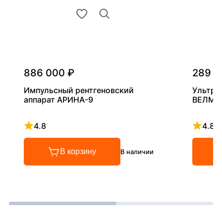
886 000 ₽
289 0
Импульсный рентгеновский
Ультра
аппарат АРИНА-9
ВЕЛМА
4.8
4.8
Рейтинг 4.8 из 5
Рейтинг
В корзину
В наличии