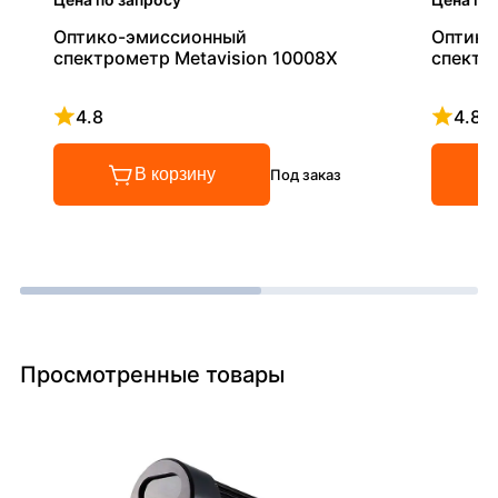
Оптико-эмиссионный
Оптико
спектрометр Metavision 10008X
спектро
4.8
4.8
Рейтинг 4.8 из 5
Рейтинг
В корзину
Под заказ
Просмотренные товары