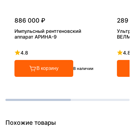
886 000 ₽
289 0
Импульсный рентгеновский
Ультра
аппарат АРИНА-9
ВЕЛМА
4.8
4.8
Рейтинг 4.8 из 5
Рейтинг
В корзину
В наличии
Похожие товары