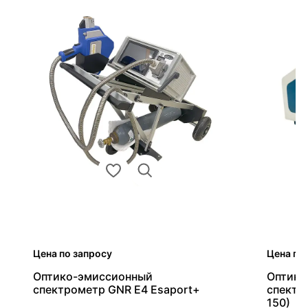
Цена по запросу
Цена по
Оптико-эмиссионный
Оптико
спектрометр GNR E4 Esaport+
спектр
150)