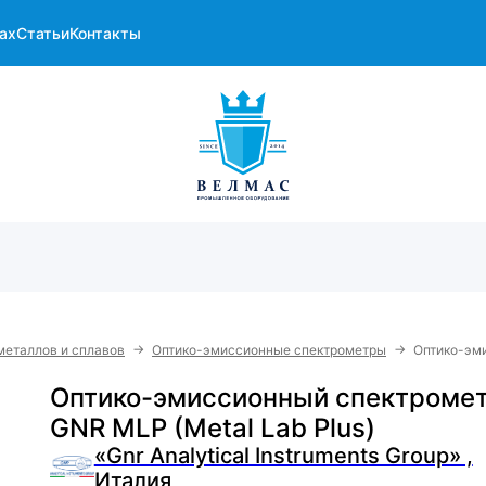
ах
Статьи
Контакты
→
→
металлов и сплавов
Оптико-эмиссионные спектрометры
Оптико-эми
Оптико-эмиссионный спектроме
GNR MLP (Metal Lab Plus)
«Gnr Analytical Instruments Group» ,
Италия