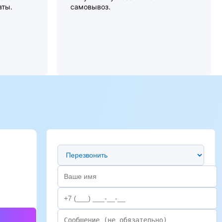
аты.
самовывоз.
Предпочтительный способ связи