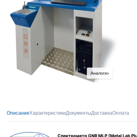
›
Аналоги
Описание
Характеристики
Документы
Доставка
Оплата
Спектрометр GNR MLP (Metal Lab Pl