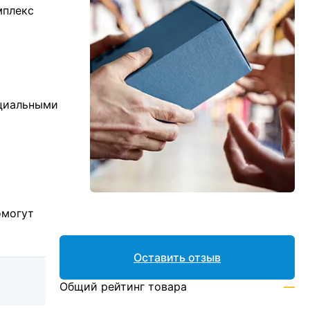
мплекс
ициальными
омогут
Оставить отзыв
Общий рейтинг товара
—