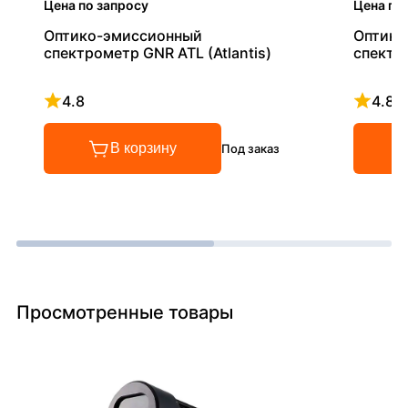
Цена по запросу
Цена по
Оптико-эмиссионный
Оптико
спектрометр GNR ATL (Atlantis)
спектр
4.8
4.8
Рейтинг 4.8 из 5
Рейтинг
В корзину
Под заказ
Просмотренные товары