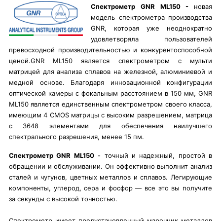
Спектрометр GNR ML150 -
новая
модель спектрометра производства
GNR, которая уже неоднократно
удовлетворяла пользователей
превосходной производительностью и конкурентоспособной
ценой.GNR ML150 является спектрометром с мульти
матрицей для анализа сплавов на железной, алюминиевой и
медной основе. Благодаря инновационной конфигурации
оптической камеры с фокальным расстоянием в 150 мм, GNR
ML150 является единственным спектрометром своего класса,
имеющим 4 CMOS матрицы с высоким разрешением, матрица
с 3648 элементами для обеспечения наилучшего
спектрального разрешения, менее 15 пм.
Спектрометр GNR ML150
- точный и надежный, простой в
обращении и обслуживании. Он эффективно выполнит анализ
сталей и чугунов, цветных металлов и сплавов. Легирующие
компоненты, углерод, сера и фосфор — все это вы получите
за секунды с высокой точностью.
Спектрометр имеет предустановленный марочник металлов