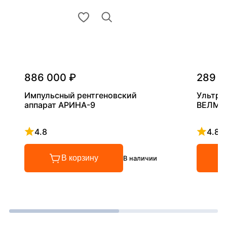
886 000 ₽
289 0
Импульсный рентгеновский
Ультра
аппарат АРИНА-9
ВЕЛМА
4.8
4.8
Рейтинг 4.8 из 5
Рейтинг
В корзину
В наличии