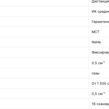
Дистанци
ИК средне
Герметич
MCT
NeHe
Фиксиров
-1
0.5 см
газы
От 1 500 
0,5 см¯¹
16 сканов