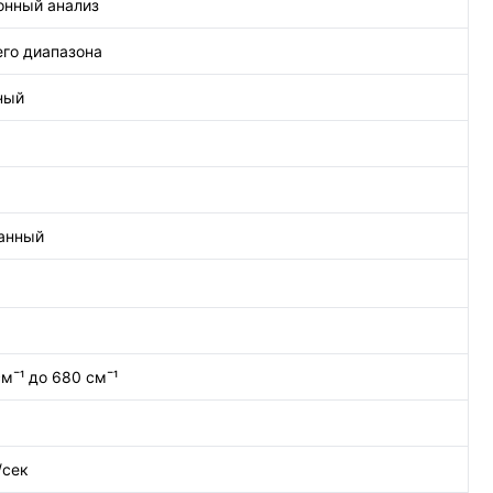
онный анализ
го диапазона
ный
анный
см¯¹ до 680 см¯¹
/сек