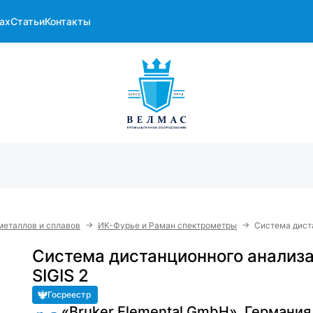
ах
Статьи
Контакты
→
→
металлов и сплавов
ИК-Фурье и Раман спектрометры
Система дист
Система дистанционного анализ
SIGIS 2
Госреестр
«Bruker Elemental GmbH», Германия