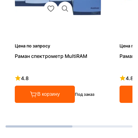
Цена по запросу
Цена по
Раман спектрометр MultiRAM
Раман 
4.8
4.8
Рейтинг 4.8 из 5
Рейтинг
В корзину
Под заказ