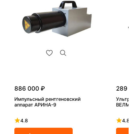
886 000 ₽
289 0
Импульсный рентгеновский
Ультра
аппарат АРИНА-9
ВЕЛМА
4.8
4.8
Рейтинг 4.8 из 5
Рейтинг