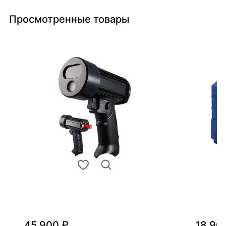
Просмотренные товары
45 900 ₽
18 90