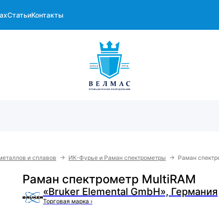
ах
Статьи
Контакты
→
→
металлов и сплавов
ИК-Фурье и Раман спектрометры
Раман спектр
Раман спектрометр MultiRAM
«Bruker Elemental GmbH», Германия
Торговая марка
›