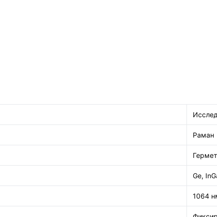
Исслед
Раман
Герме
Ge, InG
1064 н
Фикси