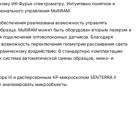
кому ИК-Фурье спектрометру. Интуитивно понятное и
онального управления MultiRAM.
обеспечения реализована возможность управлять
образца. MultiRAM может быть оборудован вторым лазером и
я подключения оптоволоконных датчиков. Благодаря
я возможность переключения геометрии рассеивания света
 термическому воздействию. В стандартную комплектацию
к система автоматической смены образцов, низко- и
pe III и дисперсионным КР-микроскопом SENTERRA II
т анализировать микрообъекты.