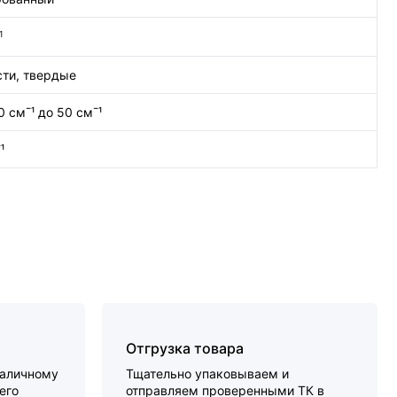
1
ти, твердые
0 см¯¹ до 50 см¯¹
¹
Отгрузка товара
наличному
Тщательно упаковываем и
его
отправляем проверенными ТК в