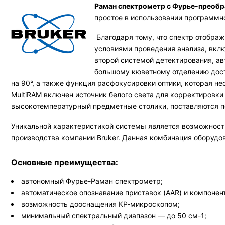
Раман спектрометр с Фурье-преоб
простое в использовании программн
Благодаря тому, что спектр отобра
условиями проведения анализа, вкл
второй системой детектирования, а
большому кюветному отделению дост
на 90°, а также функция расфокусировки оптики, которая 
MultiRAM включен источник белого света для корректировки
высокотемпературный предметные столики, поставляются п
Уникальной характеристикой системы является возможност
производства компании Bruker. Данная комбинация оборудо
Основные преимущества:
автономный Фурье-Раман спектрометр;
автоматическое опознавание приставок (AAR) и компонент
возможность дооснащения КР-микроскопом;
минимальный спектральный диапазон — до 50 см-1;