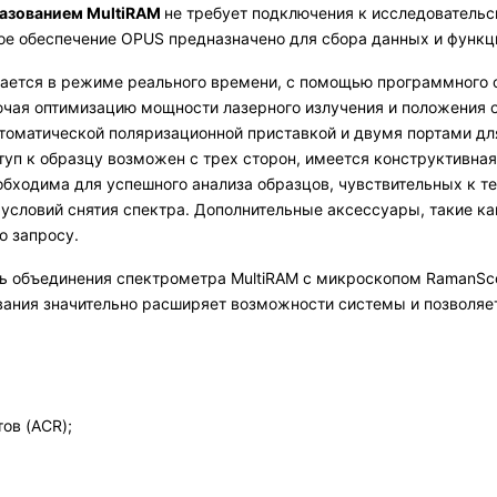
разованием MultiRAM
не требует подключения к исследовательс
ое обеспечение OPUS предназначено для сбора данных и функци
жается в режиме реального времени, с помощью программного 
ючая оптимизацию мощности лазерного излучения и положения 
втоматической поляризационной приставкой и двумя портами дл
уп к образцу возможен с трех сторон, имеется конструктивна
необходима для успешного анализа образцов, чувствительных к
 условий снятия спектра. Дополнительные аксессуары, такие ка
о запросу.
ь объединения спектрометра MultiRAM c микроскопом RamanSco
вания значительно расширяет возможности системы и позволяе
ов (ACR);