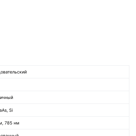
овательский
тичный
aAs, Si
м, 785 нм
рованный