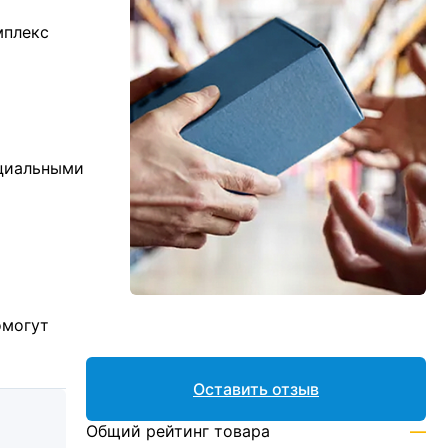
мплекс
ициальными
омогут
Оставить отзыв
Общий рейтинг товара
—