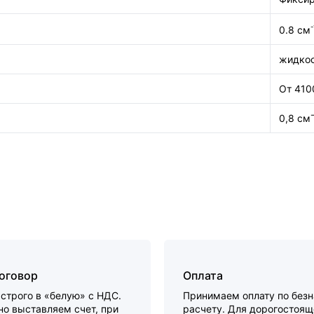
-
0.8 см
жидкос
От 410
0,8 см¯
договор
Оплата
строго в «белую» с НДС.
Принимаем оплату по без
о выставляем счет, при
расчету. Для дорогостоящ