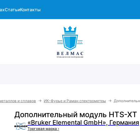
ах
Статьи
Контакты
→
→
металлов и сплавов
ИК-Фурье и Раман спектрометры
Дополнительн
Дополнительный модуль HTS-XT
«Bruker Elemental GmbH», Германия
Торговая марка
›