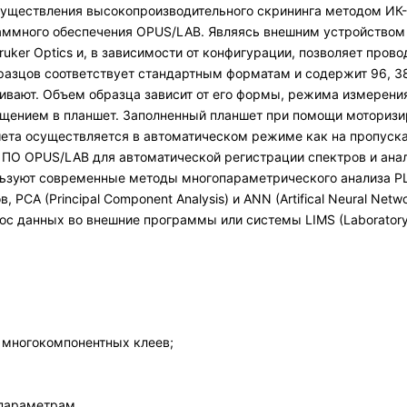
уществления высокопроизводительного скрининга методом ИК-Ф
ммного обеспечения OPUS/LAB. Являясь внешним устройством 
ker Optics и, в зависимости от конфигурации, позволяет прово
разцов соответствует стандартным форматам и содержит 96, 38
ивают. Объем образца зависит от его формы, режима измерени
щением в планшет. Заполненный планшет при помощи моторизир
ета осуществляется в автоматическом режиме как на пропуска
 ПО OPUS/LAB для автоматической регистрации спектров и ана
зуют современные методы многопараметрического анализа PLS (
 PCA (Principal Component Analysis) и ANN (Artifical Neural Net
ос данных во внешние программы или системы LIMS (Laboratory 
 многокомпонентных клеев;
 параметрам.