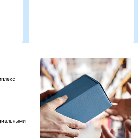
мплекс
ициальными