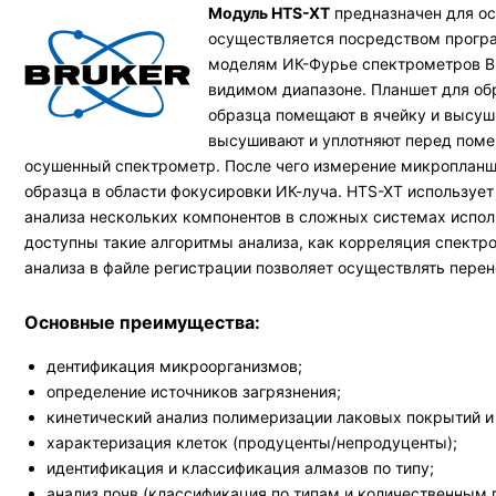
Модуль HTS-XT
предназначен для ос
осуществляется посредством програ
моделям ИК-Фурье спектрометров Bru
видимом диапазоне. Планшет для об
образца помещают в ячейку и высуш
высушивают и уплотняют перед поме
осушенный спектрометр. После чего измерение микропланш
образца в области фокусировки ИК-луча. HTS-XT использует
анализа нескольких компонентов в сложных системах исполь
доступны такие алгоритмы анализа, как корреляция спектров,
анализа в файле регистрации позволяет осуществлять перен
Основные преимущества:
дентификация микроорганизмов;
определение источников загрязнения;
кинетический анализ полимеризации лаковых покрытий и
характеризация клеток (продуценты/непродуценты);
идентификация и классификация алмазов по типу;
анализ почв (классификация по типам и количественным