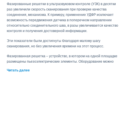
Фазированные решетки в ультразвуковом контроле (УЗК) в десятки
раз увеличили скорость сканирования при проверке качества
соединения, механизма. К примеру, применение УДФР исключает
возможность передвижения датчика в поперечном направлении
относительно соединительного шва, в разы увеличивается качество
контроля и получения достоверной информации.
Эти показатели были достигнуты благодаря малому шагу
сканирования, но без увеличения времени на этот процесс.
Фазированная решетка – устройство, в котором на одной площадке
размещены пьезоэлектрические элементы. Оборудование можно
использовать для проверки нескольких углов, полученные
Читать далее
результаты сохраняются и отображаются на экране прибора.
Сейчас применяются ультразвуковые фазированные решетки трех
видов:
линейный;
кольцевой;
двухкамерный.
Наибольшую популярность среди пользователей получил первый