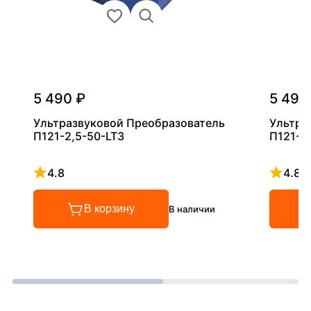
5 490 ₽
5 490
Ультразвуковой Преобразователь
Ультра
П121-2,5-50-LT3
П121-5
4.8
4.8
Рейтинг 4.8 из 5
Рейтинг
В корзину
В наличии