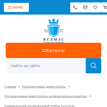
МЕНЮ
Каталог
→
→
Главная
Ультразвуковые дефектоскопы
→
Ультразвуковые дефектоскопы на фазированных решетках
Универсальный ультразвуковой прибор SyncScan