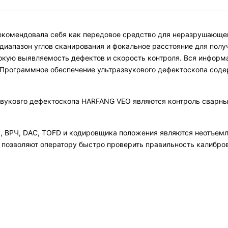
екомендовала себя как передовое средство для неразрушающег
диапазон углов сканирования и фокальное расстояние для полу
сокую выявляемость дефектов и скорость контроля. Вся информ
. Программное обеспечение ультразвукового дефектоскопа сод
вуковго дефектоскопа HARFANG VEO являются контроль сварных
а, ВРЧ, DAC, TOFD и кодировщика положения являются неотъем
 позволяют оператору быстро проверить правильность калибров