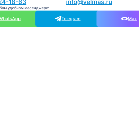
24-18-63
info@velmas.ru
юбом удобном месенджере:
WhatsApp
Telegram
Max