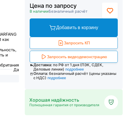
Цена по запросу
В наличии
Безналичный расчёт
Добавить в корзину
 HARFANG
t как
Запросить КП
льность,
ть и
Запросить видеодемонстрацию
обритания
Доставка:
по РФ от 1 дня (ПЭК, СДЕК,
Деловые линии)
Да
подробнее
Оплата:
безналичный расчёт (цены указаны
с НДС)
подробнее
Хорошая надёжность
Полноценная гарантия от производителя