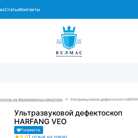
ах
Статьи
Контакты
→
оскопы на фазированных решетках
Ультразвуковой дефектоскоп HARFA
Ультразвуковой дефектоскоп
HARFANG VEO
Госреестр
★
5.0
1 отзыв на товар