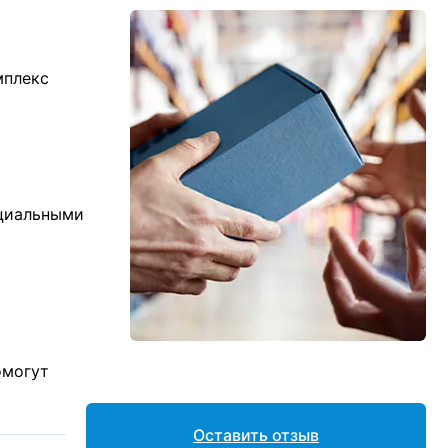
мплекс
ициальными
омогут
Оставить отзыв