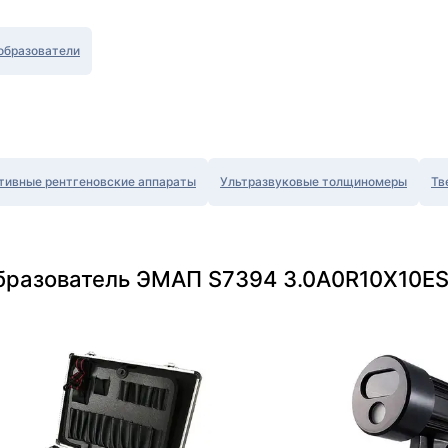
образователи
тивные рентгеновские аппараты
Ультразвуковые толщиномеры
Тв
бразователь ЭMAП S7394 3.0A0R10X10ES