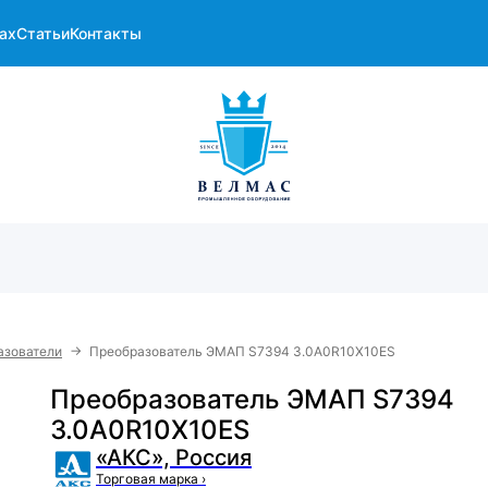
ах
Статьи
Контакты
→
азователи
Преобразователь ЭMAП S7394 3.0A0R10X10ES
Преобразователь ЭMAП S7394
3.0A0R10X10ES
«АКС», Россия
Торговая марка
›