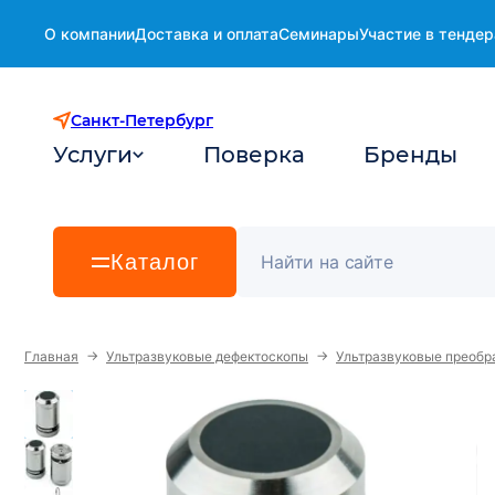
О компании
Доставка и оплата
Семинары
Участие в тендер
Санкт-Петербург
Услуги
Поверка
Бренды
Каталог
→
→
Главная
Ультразвуковые дефектоскопы
Ультразвуковые преобр