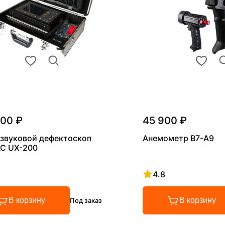
000 ₽
45 900 ₽
звуковой дефектоскоп
Анемометр В7-А9
С UX-200
4.8
 4.8 из 5
Рейтинг 4.8 из 5
В корзину
В корзину
Под заказ