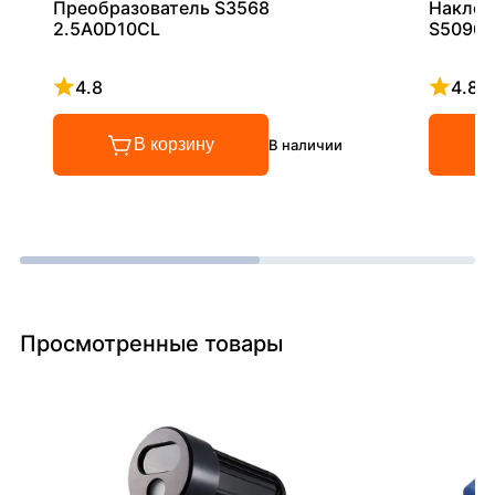
Преобразователь S3568
Наклон
2.5A0D10CL
S5096
4.8
4.8
Рейтинг 4.8 из 5
Рейтинг
В корзину
В наличии
Просмотренные товары