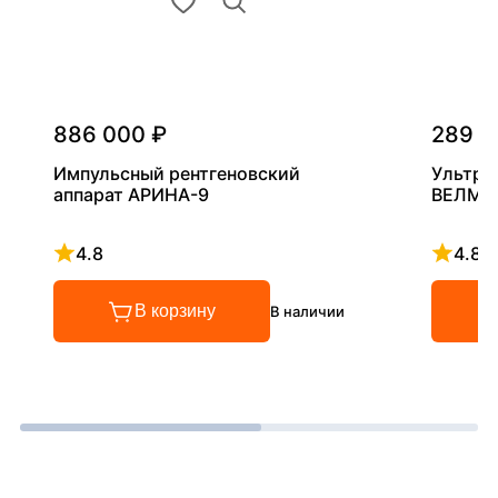
886 000 ₽
289 0
Импульсный рентгеновский
Ультра
аппарат АРИНА-9
ВЕЛМА
4.8
4.8
Рейтинг 4.8 из 5
Рейтинг
В корзину
В наличии