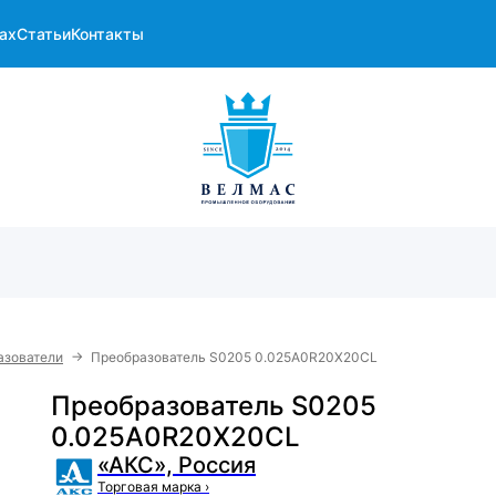
ах
Статьи
Контакты
→
азователи
Преобразователь S0205 0.025A0R20X20CL
Преобразователь S0205
0.025A0R20X20CL
«АКС», Россия
Торговая марка
›