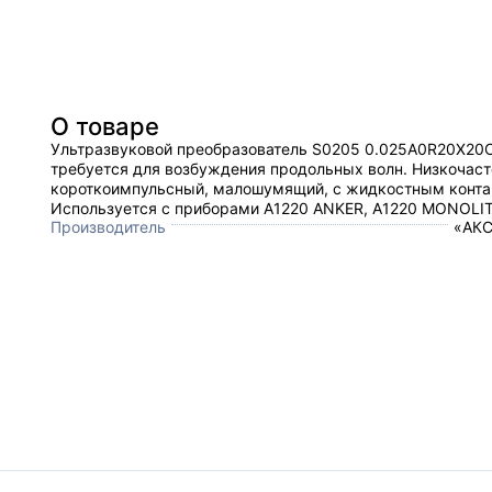
О товаре
Ультразвуковой преобразователь S0205 0.025A0R20X20
требуется для возбуждения продольных волн. Низкочаст
короткоимпульсный, малошумящий, с жидкостным конта
Используется с приборами А1220 ANKER, А1220 MONOLI
Производитель
«АКС