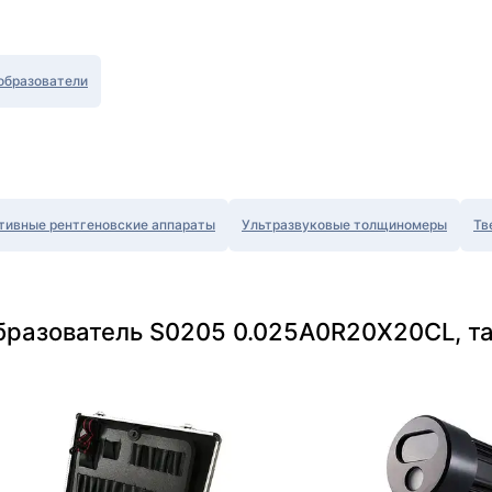
образователи
тивные рентгеновские аппараты
Ультразвуковые толщиномеры
Тв
бразователь S0205 0.025A0R20X20CL, т