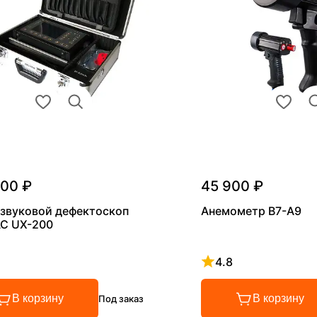
000 ₽
45 900 ₽
звуковой дефектоскоп
Анемометр В7-А9
С UX-200
4.8
 4.8 из 5
Рейтинг 4.8 из 5
В корзину
В корзину
Под заказ