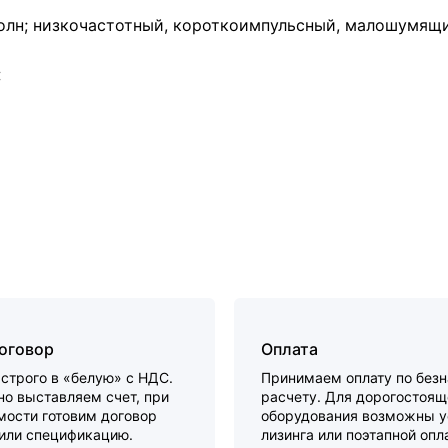
олн; низкочастотный, короткоимпульсный, малошумящ
:
договор
Оплата
строго в «белую» с НДС.
Принимаем оплату по без
о выставляем счет, при
расчету. Для дорогостоящ
мости готовим договор
оборудования возможны у
 или спецификацию.
лизинга или поэтапной опл