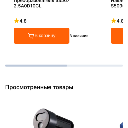
Преобразователь S3567
Наклон
2.5A0D10CL
S5096
4.8
4.8
Рейтинг 4.8 из 5
Рейтинг
В корзину
В наличии
Просмотренные товары