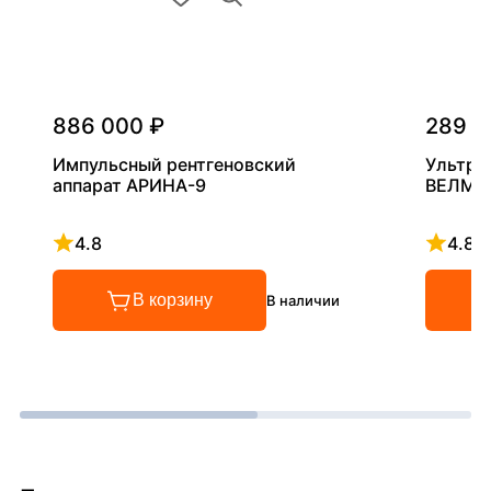
886 000 ₽
289 0
Импульсный рентгеновский
Ультра
аппарат АРИНА-9
ВЕЛМА
4.8
4.8
Рейтинг 4.8 из 5
Рейтинг
В корзину
В наличии