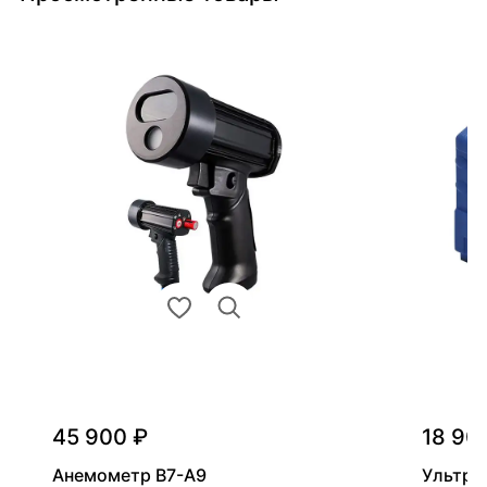
45 900 ₽
18 90
Анемометр В7-А9
Ультра