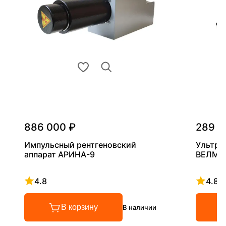
886 000 ₽
289 0
Импульсный рентгеновский
Ультра
аппарат АРИНА-9
ВЕЛМА
4.8
4.8
Рейтинг 4.8 из 5
Рейтинг
В корзину
В наличии