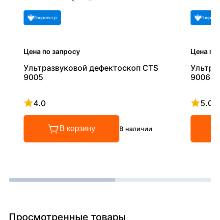
Госреестр
Госреес
Цена по запросу
Цена по
Ультразвуковой дефектоскоп CTS
Ультра
9005
9006
4.0
5.0
Рейтинг 4 из 5
Рейтинг
В корзину
В наличии
Просмотренные товары