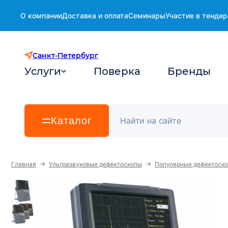
О компании
Доставка и оплата
Семинары
Участие в тендер
Санкт-Петербург
Услуги
Поверка
Бренды
Каталог
→
→
Главная
Ультразвуковые дефектоскопы
Популярные дефектоск