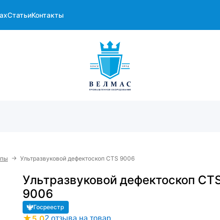
ах
Статьи
Контакты
→
опы
Ультразвуковой дефектоскоп CTS 9006
Ультразвуковой дефектоскоп CT
9006
Госреестр
★
5.0
2 отзыва на товар