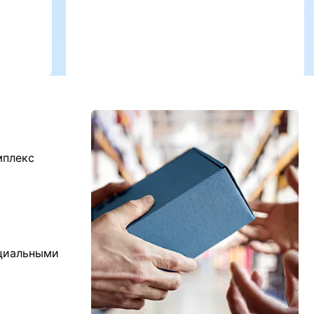
мплекс
ициальными