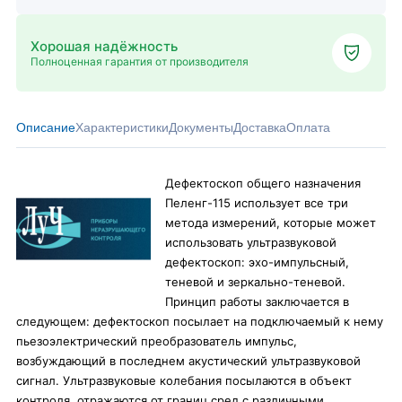
Хорошая надёжность
Полноценная гарантия от производителя
Описание
Характеристики
Документы
Доставка
Оплата
Дефектоскоп общего назначения
Пеленг-115 использует все три
метода измерений, которые может
использовать ультразвуковой
дефектоскоп: эхо-импульсный,
теневой и зеркально-теневой.
Принцип работы заключается в
следующем: дефектоскоп посылает на подключаемый к нему
пьезоэлектрический преобразователь импульс,
возбуждающий в последнем акустический ультразвуковой
сигнал. Ультразвуковые колебания посылаются в объект
контроля, отражаются от границ сред с различными