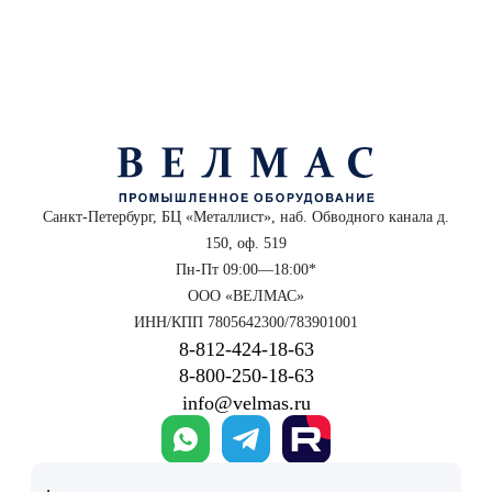
Санкт-Петербург, БЦ «Металлист», наб. Обводного канала д.
150, оф. 519
Пн-Пт 09:00—18:00*
ООО «ВЕЛМАС»
ИНН/КПП 7805642300/783901001
8‑812‑424‑18‑63
8‑800‑250‑18‑63
info@velmas.ru