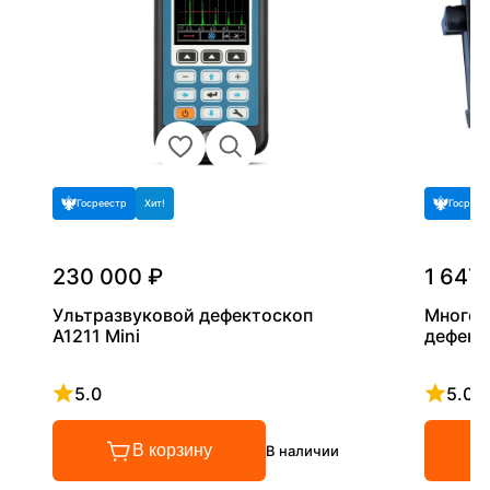
Госреестр
Хит!
Госреес
230 000 ₽
1 647
Ультразвуковой дефектоскоп
Многок
А1211 Mini
дефект
5.0
5.0
Рейтинг 5 из 5
Рейтинг
В корзину
В наличии