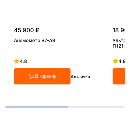
45 900 ₽
18 90
Анемометр В7-А9
Ультра
П121-5
4.8
4.8
Рейтинг 4.8 из 5
Рейтинг
В корзину
В наличии