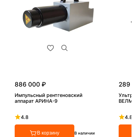
886 000 ₽
289 0
Импульсный рентгеновский
Ультра
аппарат АРИНА-9
ВЕЛМА
4.8
4.8
Рейтинг 4.8 из 5
Рейтинг
В корзину
В наличии