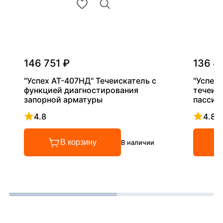
146 751 ₽
136 8
"Успех АТ-407НД" Течеискатель с
"Успех
функцией диагностирования
течеис
запорной арматуры
пассив
4.8
4.8
Рейтинг 4.8 из 5
Рейтинг
В корзину
В наличии