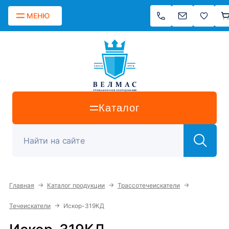
МЕНЮ
Каталог
→
→
→
Главная
Каталог продукции
Трассотечеискатели
→
Течеискатели
Искор-319КД