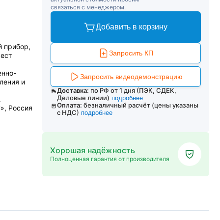
связаться с менеджером.
Добавить в корзину
й прибор,
Запросить КП
мест
енно-
Запросить видеодемонстрацию
ления и
Доставка:
по РФ от 1 дня (ПЭК, СДЕК,
Деловые линии)
подробнее
.
Оплата:
безналичный расчёт (цены указаны
», Россия
с НДС)
подробнее
Хорошая надёжность
Полноценная гарантия от производителя