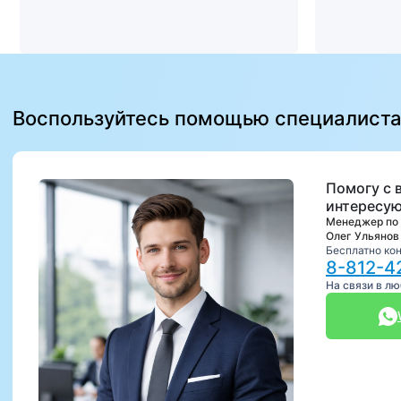
Воспользуйтесь помощью специалист
Помогу с 
интересую
Менеджер по
Олег Ульянов
Бесплатно ко
8-812-4
На связи в л