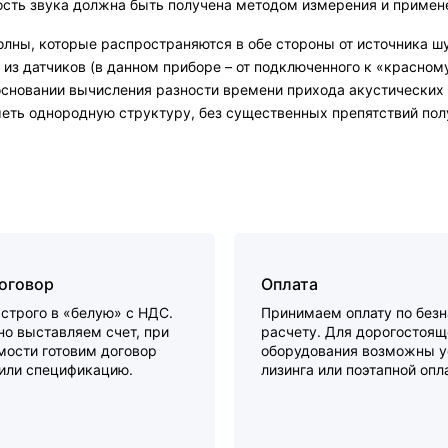
рость звука должна быть получена методом измерения и примен
волны, которые распространяются в обе стороны от источника 
о из датчиков (в данном приборе – от подключенного к «красно
сновании вычисления разности времени прихода акустических с
еть однородную структуру, без существенных препятствий пол
договор
Оплата
строго в «белую» с НДС.
Принимаем оплату по без
о выставляем счет, при
расчету. Для дорогостоящ
мости готовим договор
оборудования возможны у
 или спецификацию.
лизинга или поэтапной опл