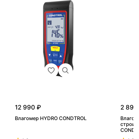
12 990 ₽
2 890
Влагомер HYDRO CONDTROL
Влагом
строит
CONDT