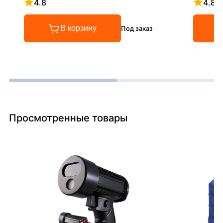
4.8
4.8
Рейтинг 4.8 из 5
Рейтинг
В корзину
Под заказ
Просмотренные товары