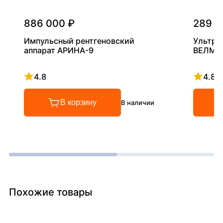
886 000 ₽
289 0
Импульсный рентгеновский
Ультра
аппарат АРИНА-9
ВЕЛМА
4.8
4.8
Рейтинг 4.8 из 5
Рейтинг
В корзину
В наличии
Похожие товары