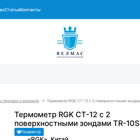
ах
Статьи
Контакты
→
 теплового контроля
Термометр RGK CT-12 с 2 поверхностными зонда
Термометр RGK CT-12 с 2
поверхностными зондами TR-10S
Госреестр
«RGK», Китай