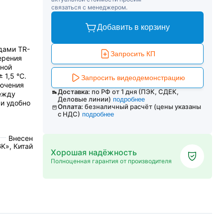
связаться с менеджером.
Добавить в корзину
дами TR-
Запросить КП
ерения
тной
 1,5 °C.
Запросить видеодемонстрацию
лючения
Доставка:
по РФ от 1 дня (ПЭК, СДЕК,
ежду
Деловые линии)
подробнее
и удобно
Оплата:
безналичный расчёт (цены указаны
с НДС)
подробнее
Внесен
K», Китай
Хорошая надёжность
Полноценная гарантия от производителя