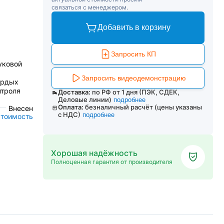
связаться с менеджером.
Добавить в корзину
Запросить КП
уковой
Запросить видеодемонстрацию
ёрдых
нтроля
Доставка:
по РФ от 1 дня (ПЭК, СДЕК,
Деловые линии)
подробнее
Оплата:
безналичный расчёт (цены указаны
Внесен
с НДС)
подробнее
стоимость
Хорошая надёжность
Полноценная гарантия от производителя