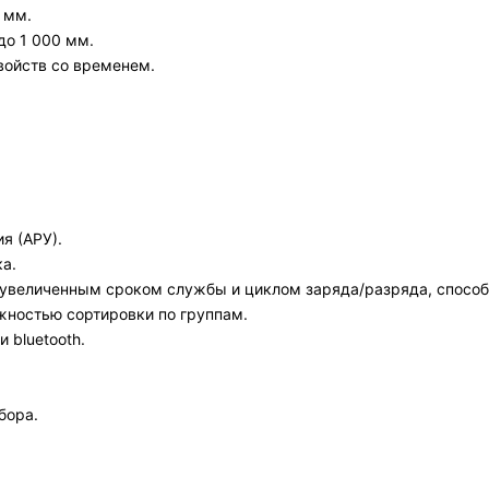
 мм.
до 1 000 мм.
войств со временем.
я (АРУ).
а.
увеличенным сроком службы и циклом заряда/разряда, способн
жностью сортировки по группам.
 bluetooth.
бора.