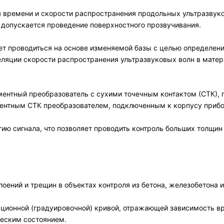
 времени и скорости распространения продольных ультразвуко
 допускается проведение поверхностного прозвучивания.
т проводиться на основе изменяемой базы с целью определения
еляции скорости распространения ультразвуковых волн в мате
ентный преобразователь с сухими точечным контактом (СТК),
ентным СТК преобразователем, подключенным к корпусу приб
ю сигнала, что позволяет проводить контроль больших толщин 
оений и трещин в объектах контроля из бетона, железобетона 
ционной (градуировочной) кривой, отражающей зависимость вр
ческим состоянием.