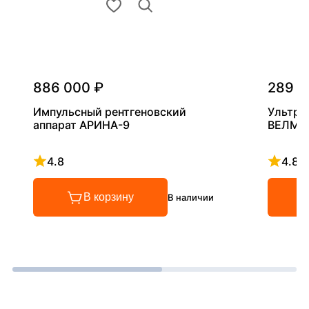
886 000 ₽
289 0
Импульсный рентгеновский
Ультра
аппарат АРИНА-9
ВЕЛМА
4.8
4.8
Рейтинг 4.8 из 5
Рейтинг
В корзину
В наличии