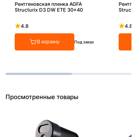
Рентгеновская пленка AGFA
Рентге
Structurix D3 DW ETE 30x40
Struct
4.8
4.8
Рейтинг 4.8 из 5
Рейтинг
В корзину
Под заказ
Просмотренные товары