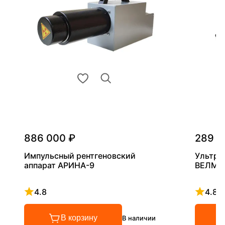
886 000 ₽
289 0
Импульсный рентгеновский
Ультра
аппарат АРИНА-9
ВЕЛМА
4.8
4.8
Рейтинг 4.8 из 5
Рейтинг
В корзину
В наличии