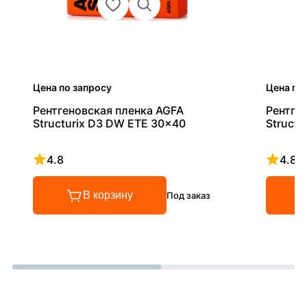
Цена по запросу
Цена по
Рентгеновская пленка AGFA
Рентге
Structurix D3 DW ETE 30x40
Struct
4.8
4.8
Рейтинг 4.8 из 5
Рейтинг
В корзину
Под заказ